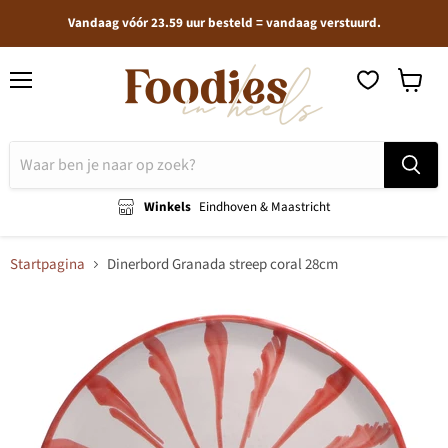
Vandaag vóór 23.59 uur besteld = vandaag verstuurd.
Menu
Winkel
bekijken
Winkels
Eindhoven & Maastricht
Startpagina
Dinerbord Granada streep coral 28cm