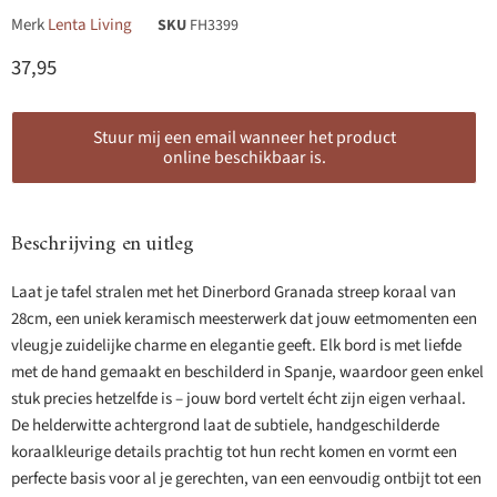
Merk
Lenta Living
SKU
FH3399
Huidige prijs
37,95
Stuur mij een email wanneer het product
online beschikbaar is.
Beschrijving en uitleg
Laat je tafel stralen met het Dinerbord Granada streep koraal van
28cm, een uniek keramisch meesterwerk dat jouw eetmomenten een
vleugje zuidelijke charme en elegantie geeft. Elk bord is met liefde
met de hand gemaakt en beschilderd in Spanje, waardoor geen enkel
stuk precies hetzelfde is – jouw bord vertelt écht zijn eigen verhaal.
De helderwitte achtergrond laat de subtiele, handgeschilderde
koraalkleurige details prachtig tot hun recht komen en vormt een
perfecte basis voor al je gerechten, van een eenvoudig ontbijt tot een