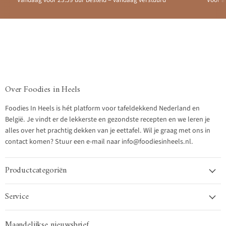
Vandaag voor 23.59 uur besteld = vandaag verstuurd
Voor a
Over Foodies in Heels
Foodies In Heels is hét platform voor tafeldekkend Nederland en
België. Je vindt er de lekkerste en gezondste recepten en we leren je
alles over het prachtig dekken van je eettafel. Wil je graag met ons in
contact komen? Stuur een e-mail naar info@foodiesinheels.nl.
Productcategoriën
Service
Maandelijkse nieuwsbrief