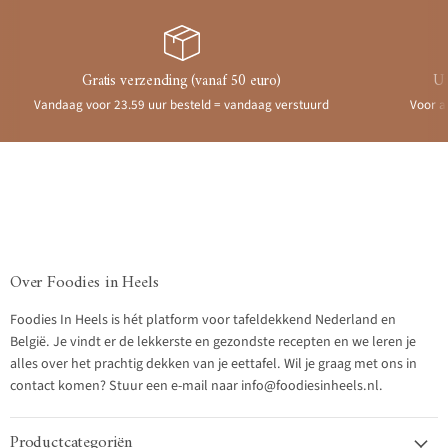
Gratis verzending (vanaf 50 euro)
Ui
Vandaag voor 23.59 uur besteld = vandaag verstuurd
Voor a
Over Foodies in Heels
Foodies In Heels is hét platform voor tafeldekkend Nederland en
België. Je vindt er de lekkerste en gezondste recepten en we leren je
alles over het prachtig dekken van je eettafel. Wil je graag met ons in
contact komen? Stuur een e-mail naar info@foodiesinheels.nl.
Productcategoriën