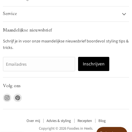
Service
Maandelijkse nieuwsbrief
Schrijf je in voor onze maandelijkse nieuwsbrief boordevol styling tips &
tricks.
Inschrijven
Emailadres
Volg ons
Vind
Vind
ons
ons
op
op
Instagram
Pinterest
Over mij
Advies & styling
Recepten
Blog
Copyright © 2026 Foodies in Heels.