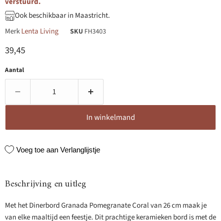
verstuurd.
Ook beschikbaar in Maastricht.
Merk
Lenta Living
SKU
FH3403
Huidige prijs
39,45
Aantal
In winkelmand
Voeg toe aan Verlanglijstje
Beschrijving en uitleg
Met het Dinerbord Granada Pomegranate Coral van 26 cm maak je
van elke maaltijd een feestje. Dit prachtige keramieken bord is met de