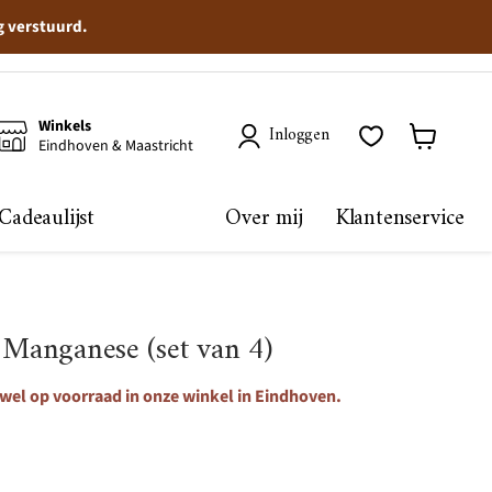
g verstuurd.
Winkels
Inloggen
Eindhoven & Maastricht
Winkelma
bekijken
Cadeaulijst
Over mij
Klantenservice
 Manganese (set van 4)
 wel op voorraad in onze winkel in Eindhoven.