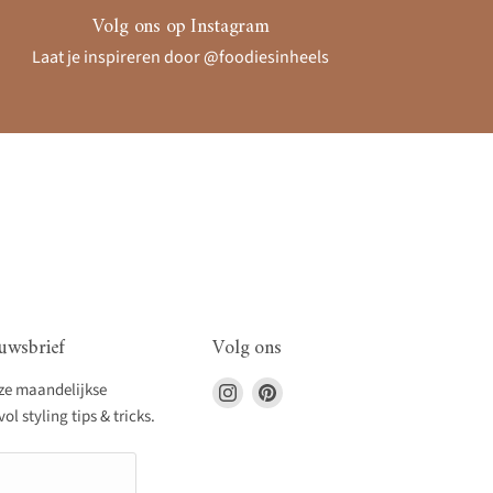
Volg ons op Instagram
Laat je inspireren door @foodiesinheels
uwsbrief
Volg ons
Vind
Vind
nze maandelijkse
ons
ons
l styling tips & tricks.
op
op
Instagram
Pinterest