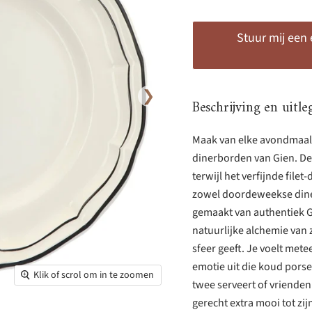
Stuur mij een
❯
Beschrijving en uitle
Maak van elke avondmaalt
dinerborden van Gien. De
terwijl het verfijnde filet
zowel doordeweekse diner
gemaakt van authentiek G
natuurlijke alchemie van 
sfeer geeft. Je voelt mete
emotie uit die koud porse
Klik of scrol om in te zoomen
twee serveert of vrienden
gerecht extra mooi tot zijn