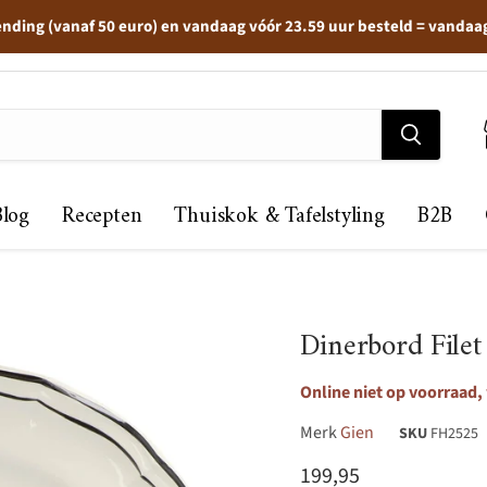
ending (vanaf 50 euro) en vandaag vóór 23.59 uur besteld = vandaa
Blog
Recepten
Thuiskok & Tafelstyling
B2B
Dinerbord Filet
Online niet op voorraad,
Merk
Gien
SKU
FH2525
Huidige prijs
199,95