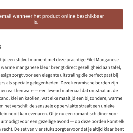
 email wanneer het product online beschikbaar
is.
g
ijd een stijlvol moment met deze prachtige Filet Manganese
 warme manganese kleur brengt direct gezelligheid aan tafel,
-design zorgt voor een elegante uitstraling die perfect past bij
s als speciale gelegenheden. Deze keramische borden zijn
ien earthenware — een levend materiaal dat ontstaat uit de
zand, klei en kaolien, wat elke maaltijd een bijzondere, warme
en het verschil: de sensuele oppervlakte straalt een unieke
lein nooit kan evenaren. Of je nu een romantisch diner voor
 uitnodigt voor een gezellige avond — op deze borden komt elk
 recht. De set van vier stuks zorgt ervoor dat je altijd klaar bent