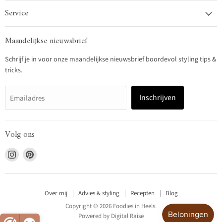
Service
Maandelijkse nieuwsbrief
Schrijf je in voor onze maandelijkse nieuwsbrief boordevol styling tips &
tricks.
Inschrijven
Emailadres
Volg ons
Vind
Vind
ons
ons
op
op
Instagram
Pinterest
Over mij
Advies & styling
Recepten
Blog
Copyright © 2026 Foodies in Heels.
Powered by
Digital Raise