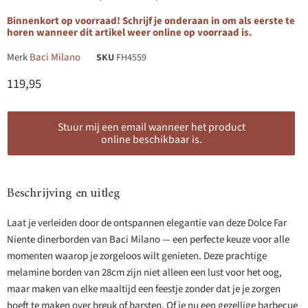
Binnenkort op voorraad! Schrijf je onderaan in om als eerste te
horen wanneer dit artikel weer online op voorraad is.
Merk
Baci Milano
SKU
FH4559
Huidige prijs
119,95
Stuur mij een email wanneer het product
online beschikbaar is.
Beschrijving en uitleg
Laat je verleiden door de ontspannen elegantie van deze Dolce Far
Niente dinerborden van Baci Milano — een perfecte keuze voor alle
momenten waarop je zorgeloos wilt genieten. Deze prachtige
melamine borden van 28cm zijn niet alleen een lust voor het oog,
maar maken van elke maaltijd een feestje zonder dat je je zorgen
hoeft te maken over breuk of barsten. Of je nu een gezellige barbecue