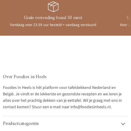
Gratis verzending (vanaf 50 euro)
Ui
Vandaag voor 23.59 uur besteld = vandaag verstuurd
Voor a
Over Foodies in Heels
Foodies In Heels is hét platform voor tafeldekkend Nederland en
België. Je vindt er de lekkerste en gezondste recepten en we leren je
alles over het prachtig dekken van je eettafel. Wil je graag met ons in
contact komen? Stuur een e-mail naar info@foodiesinheels.nl.
Productcategoriën