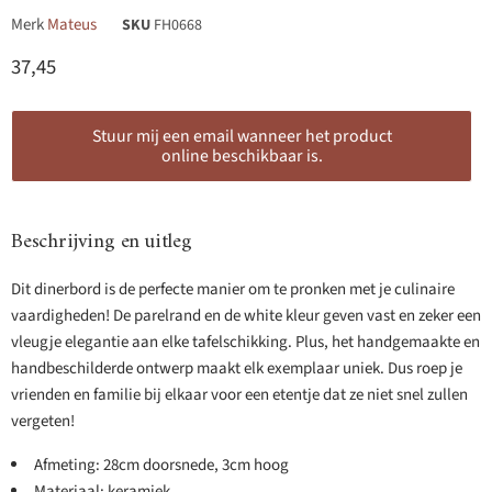
Merk
Mateus
SKU
FH0668
Huidige prijs
37,45
Stuur mij een email wanneer het product
online beschikbaar is.
Beschrijving en uitleg
Dit dinerbord is de perfecte manier om te pronken met je culinaire
vaardigheden! De parelrand en de white kleur geven vast en zeker een
vleugje elegantie aan elke tafelschikking. Plus, het handgemaakte en
handbeschilderde ontwerp maakt elk exemplaar uniek. Dus roep je
vrienden en familie bij elkaar voor een etentje dat ze niet snel zullen
vergeten!
Afmeting: 28cm doorsnede, 3cm hoog
Materiaal: keramiek