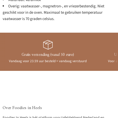
Overig: vaatwasser-, magnetron-, en vriezerbestendig. Niet
geschikt voor in de oven. Maximaal te gebruiken temperatuur
vaatwasser is 70 graden celsius.
Gratis verzending (vanaf 50 euro)
Ui
Vandaag voor 23.59 uur besteld = vandaag verstuurd
Voor a
Over Foodies in Heels
Foodies In Heels is hét platform voor tafeldekkend Nederland en