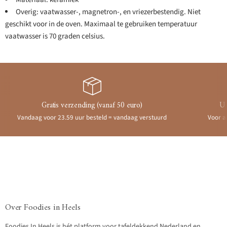
Overig: vaatwasser-, magnetron-, en vriezerbestendig. Niet
geschikt voor in de oven. Maximaal te gebruiken temperatuur
vaatwasser is 70 graden celsius.
Gratis verzending (vanaf 50 euro)
Ui
Vandaag voor 23.59 uur besteld = vandaag verstuurd
Voor a
Over Foodies in Heels
Foodies In Heels is hét platform voor tafeldekkend Nederland en