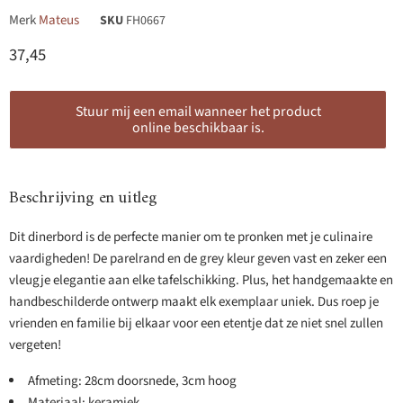
Merk
Mateus
SKU
FH0667
Huidige prijs
37,45
Stuur mij een email wanneer het product
online beschikbaar is.
Beschrijving en uitleg
Dit dinerbord is de perfecte manier om te pronken met je culinaire
vaardigheden! De parelrand en de grey kleur geven vast en zeker een
vleugje elegantie aan elke tafelschikking. Plus, het handgemaakte en
handbeschilderde ontwerp maakt elk exemplaar uniek. Dus roep je
vrienden en familie bij elkaar voor een etentje dat ze niet snel zullen
vergeten!
Afmeting: 28cm doorsnede, 3cm hoog
Materiaal: keramiek