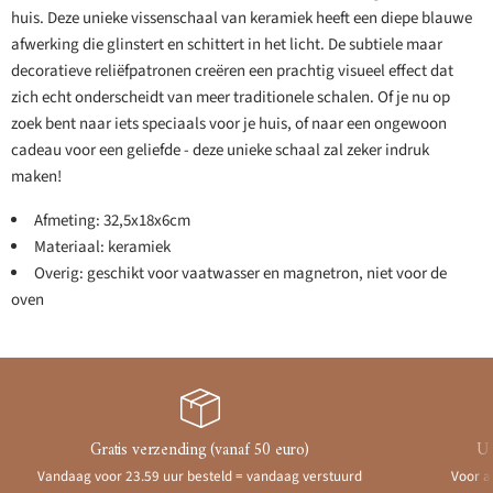
huis. Deze unieke vissenschaal van keramiek heeft een diepe blauwe
afwerking die glinstert en schittert in het licht. De subtiele maar
decoratieve reliëfpatronen creëren een prachtig visueel effect dat
zich echt onderscheidt van meer traditionele schalen. Of je nu op
zoek bent naar iets speciaals voor je huis, of naar een ongewoon
cadeau voor een geliefde - deze unieke schaal zal zeker indruk
maken!
Afmeting: 32,5x18x6cm
Materiaal: keramiek
Overig: geschikt voor vaatwasser en magnetron, niet voor de
oven
Gratis verzending (vanaf 50 euro)
Ui
Vandaag voor 23.59 uur besteld = vandaag verstuurd
Voor a