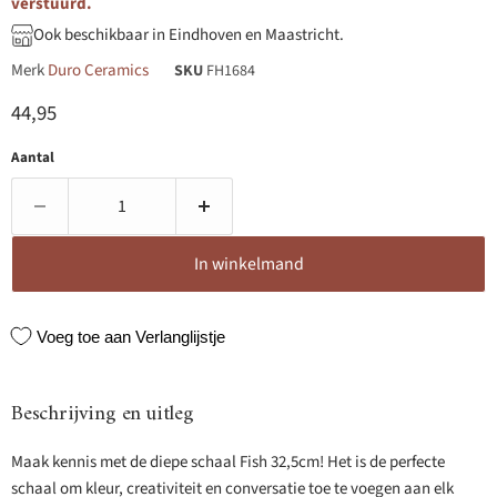
verstuurd.
Ook beschikbaar in Eindhoven en Maastricht.
Merk
Duro Ceramics
SKU
FH1684
Huidige prijs
44,95
Aantal
In winkelmand
Voeg toe aan Verlanglijstje
Beschrijving en uitleg
Maak kennis met de diepe schaal Fish 32,5cm! Het is de perfecte
schaal om kleur, creativiteit en conversatie toe te voegen aan elk