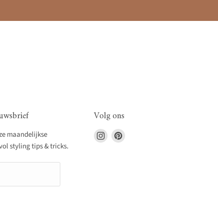
uwsbrief
Volg ons
Vind
Vind
nze maandelijkse
ons
ons
l styling tips & tricks.
op
op
Instagram
Pinterest