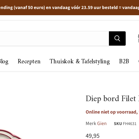
ending (vanaf 50 euro) en vandaag vóór 23.59 uur besteld = vandaa
Blog
Recepten
Thuiskok & Tafelstyling
B2B
Diep bord File
Online niet op voorraad,
Merk
Gien
SKU
FH4631
Huidige prijs
49,95