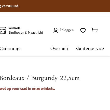
g verstuurd.
Winkels
Inloggen
Eindhoven & Maastricht
Winkelma
bekijken
Cadeaulijst
Over mij
Klantenservice
t Bordeaux / Burgundy 22,5cm
 wel op voorraad in onze winkels.