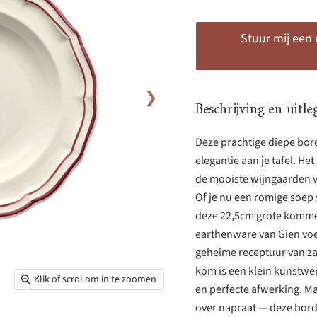
Stuur mij een
❯
Beschrijving en uitle
Deze prachtige diepe bor
elegantie aan je tafel. H
de mooiste wijngaarden va
Of je nu een romige soep 
deze 22,5cm grote kommen
earthenware van Gien voe
geheime receptuur van zan
kom is een klein kunstwer
Klik of scrol om in te zoomen
en perfecte afwerking. Ma
over napraat — deze borde