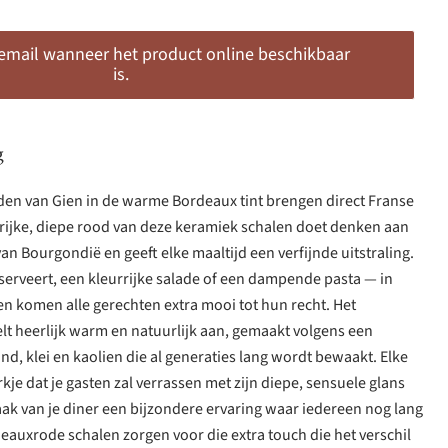
 email wanneer het product online beschikbaar
is.
g
den van Gien in de warme Bordeaux tint brengen direct Franse
et rijke, diepe rood van deze keramiek schalen doet denken aan
n Bourgondië en geeft elke maaltijd een verfijnde uitstraling.
serveert, een kleurrijke salade of een dampende pasta — in
 komen alle gerechten extra mooi tot hun recht. Het
lt heerlijk warm en natuurlijk aan, gemaakt volgens een
d, klei en kaolien die al generaties lang wordt bewaakt. Elke
kje dat je gasten zal verrassen met zijn diepe, sensuele glans
ak van je diner een bijzondere ervaring waar iedereen nog lang
auxrode schalen zorgen voor die extra touch die het verschil