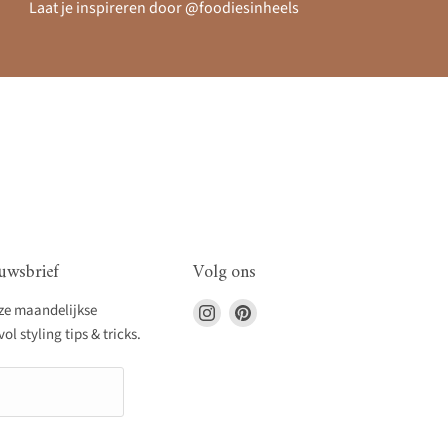
Laat je inspireren door @foodiesinheels
uwsbrief
Volg ons
Vind
Vind
nze maandelijkse
ons
ons
l styling tips & tricks.
op
op
Instagram
Pinterest