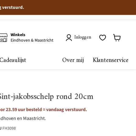
g verstuurd.
Winkels
Inloggen
Eindhoven & Maastricht
Winkelma
bekijken
Cadeaulijst
Over mij
Klantenservice
Sint-jakobsschelp rond 20cm
r 23.59 uur besteld = vandaag verstuurd.
ndhoven en Maastricht.
U
FH3098