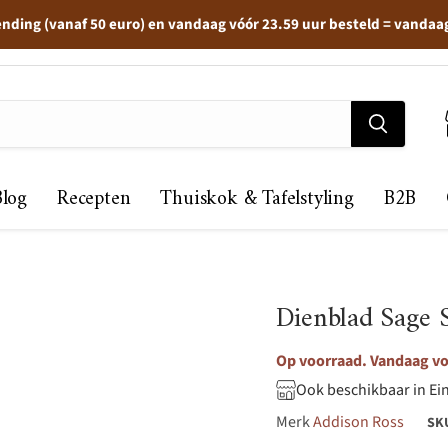
ending (vanaf 50 euro) en vandaag vóór 23.59 uur besteld = vandaa
Blog
Recepten
Thuiskok & Tafelstyling
B2B
Dienblad Sage 
Op voorraad. Vandaag voo
Ook beschikbaar in Ei
Merk
Addison Ross
SK