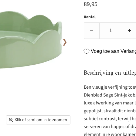
Huidige prijs
89,95
Aantal
❯
Voeg toe aan Verlangl
Beschrijving en uitle
Een vleugje verfijning toe
Dienblad Sage Sint-jakobs
luxe afwerking van maar l
gepolijst, straalt dit die
subtiel contrast, terwijl 
Klik of scrol om in te zoomen
serveren van hapjes of dra
element in je woonkamer.