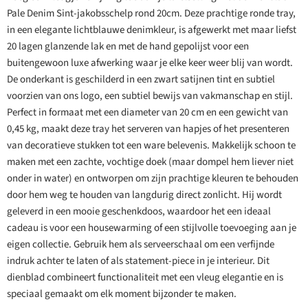
Pale Denim Sint-jakobsschelp rond 20cm. Deze prachtige ronde tray,
in een elegante lichtblauwe denimkleur, is afgewerkt met maar liefst
20 lagen glanzende lak en met de hand gepolijst voor een
buitengewoon luxe afwerking waar je elke keer weer blij van wordt.
De onderkant is geschilderd in een zwart satijnen tint en subtiel
voorzien van ons logo, een subtiel bewijs van vakmanschap en stijl.
Perfect in formaat met een diameter van 20 cm en een gewicht van
0,45 kg, maakt deze tray het serveren van hapjes of het presenteren
van decoratieve stukken tot een ware belevenis. Makkelijk schoon te
maken met een zachte, vochtige doek (maar dompel hem liever niet
onder in water) en ontworpen om zijn prachtige kleuren te behouden
door hem weg te houden van langdurig direct zonlicht. Hij wordt
geleverd in een mooie geschenkdoos, waardoor het een ideaal
cadeau is voor een housewarming of een stijlvolle toevoeging aan je
eigen collectie. Gebruik hem als serveerschaal om een verfijnde
indruk achter te laten of als statement-piece in je interieur. Dit
dienblad combineert functionaliteit met een vleug elegantie en is
speciaal gemaakt om elk moment bijzonder te maken.