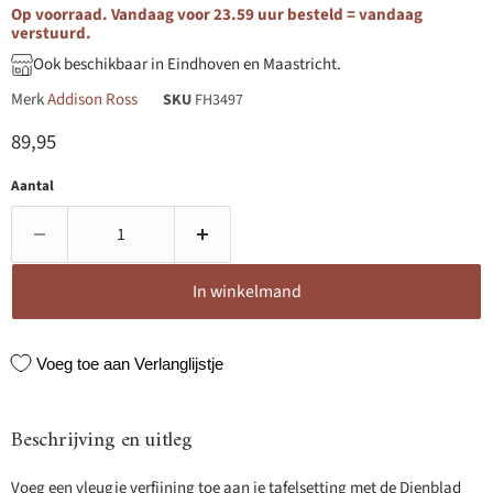
Op voorraad. Vandaag voor 23.59 uur besteld = vandaag
verstuurd.
Ook beschikbaar in Eindhoven en Maastricht.
Merk
Addison Ross
SKU
FH3497
Huidige prijs
89,95
Aantal
In winkelmand
Voeg toe aan Verlanglijstje
Beschrijving en uitleg
Voeg een vleugje verfijning toe aan je tafelsetting met de Dienblad