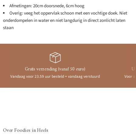
Afmetingen: 20cm doorsnede, 6cm hoog
Overig: veeg het oppervlak schoon met een vochtige doek. Niet
onderdompelen in water en niet langdurig in direct zonlicht laten
staan
Gratis verzending (vanaf 50 euro)
Ui
Vandaag voor 23.59 uur besteld = vandaag verstuurd
Voor a
Over Foodies in Heels