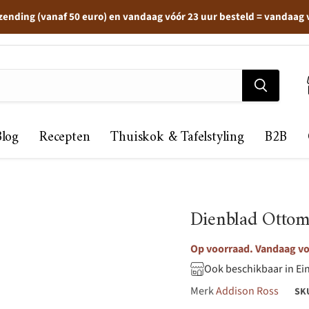
zending (vanaf 50 euro) en vandaag vóór 23 uur besteld = vandaag
Blog
Recepten
Thuiskok & Tafelstyling
B2B
Dienblad Otto
Op voorraad. Vandaag voo
Ook beschikbaar in Ei
Merk
Addison Ross
SK