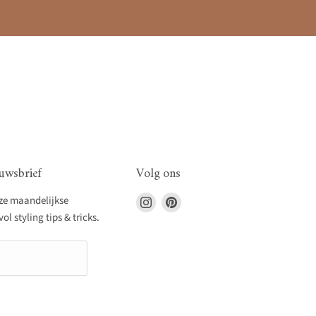
uwsbrief
Volg ons
Vind
Vind
nze maandelijkse
ons
ons
l styling tips & tricks.
op
op
Instagram
Pinterest