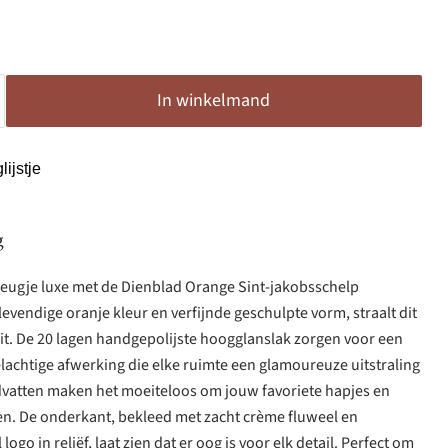
In winkelmand
ijstje
g
vleugje luxe met de Dienblad Orange Sint-jakobsschelp
evendige oranje kleur en verfijnde geschulpte vorm, straalt dit
it. De 20 lagen handgepolijste hoogglanslak zorgen voor een
elachtige afwerking die elke ruimte een glamoureuze uitstraling
ndvatten maken het moeiteloos om jouw favoriete hapjes en
eren. De onderkant, bekleed met zacht crème fluweel en
ogo in reliëf, laat zien dat er oog is voor elk detail. Perfect om