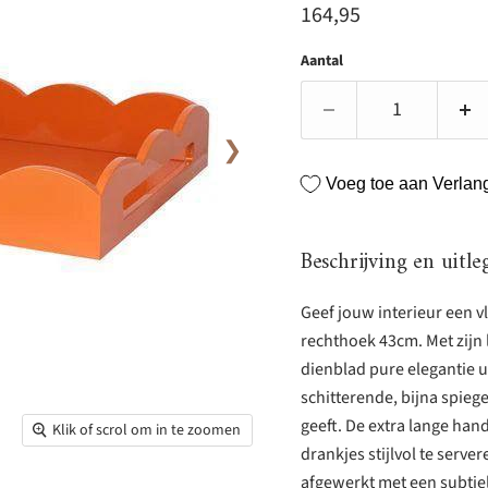
Huidige prijs
164,95
Aantal
❯
Voeg toe aan Verlangl
Beschrijving en uitle
Geef jouw interieur een 
rechthoek 43cm. Met zijn l
dienblad pure elegantie u
schitterende, bijna spieg
geeft. De extra lange ha
Klik of scrol om in te zoomen
drankjes stijlvol te serv
afgewerkt met een subtiel l