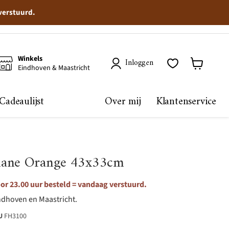
 verstuurd.
Winkels
Inloggen
Eindhoven & Maastricht
Winkelma
bekijken
Cadeaulijst
Over mij
Klantenservice
mane Orange 43x33cm
r 23.00 uur besteld = vandaag verstuurd.
ndhoven en Maastricht.
U
FH3100