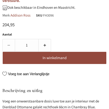
verstuurd.
Ook beschikbaar in Eindhoven en Maastricht.
Merk
Addison Ross
SKU
FH3096
Huidige prijs
204,95
Aantal
In winkelmand
Voeg toe aan Verlanglijstje
Beschrijving en uitleg
Voeg een onweerstaanbare dosis luxe toe aan je interieur met de
Dienblad Ottomane gelakt rechthoek 66cm in Chambray Blue.