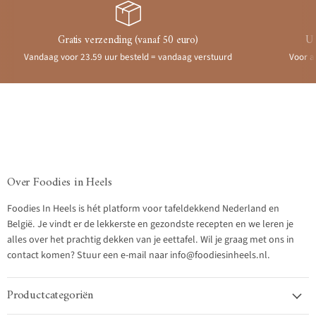
Gratis verzending (vanaf 50 euro)
Ui
Vandaag voor 23.59 uur besteld = vandaag verstuurd
Voor a
Over Foodies in Heels
Foodies In Heels is hét platform voor tafeldekkend Nederland en
België. Je vindt er de lekkerste en gezondste recepten en we leren je
alles over het prachtig dekken van je eettafel. Wil je graag met ons in
contact komen? Stuur een e-mail naar info@foodiesinheels.nl.
Productcategoriën