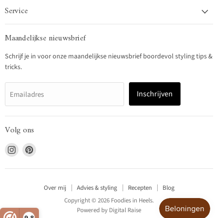
Service
Maandelijkse nieuwsbrief
Schrijf je in voor onze maandelijkse nieuwsbrief boordevol styling tips &
tricks.
Inschrijven
Emailadres
Volg ons
Vind
Vind
ons
ons
op
op
Instagram
Pinterest
Over mij
Advies & styling
Recepten
Blog
Copyright © 2026 Foodies in Heels.
Powered by
Digital Raise
9,8