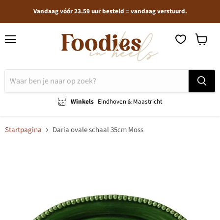
Vandaag vóór 23.59 uur besteld = vandaag verstuurd.
Menu
Winkel
bekijken
Winkels
Eindhoven & Maastricht
Startpagina
Daria ovale schaal 35cm Moss