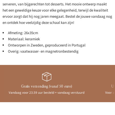
serveren, van bijgerechten tot desserts. Het mooie ontwerp maakt
het een geweldige keuze voor elke gelegenheid, terwijl de kwaliteit
ervoor zorgt dat hij nog jaren meegaat. Bestel de jouwe vandaag nog
en ontdek hoe veelzijdig deze schaal kan zijn!
Afmeting: 26x35cm
Materiaal: keramiek
Ontworpen in Zweden, geproduceerd in Portugal
Overig: vaatwasser- en magnetronbestendig
Gratis verzending (vanaf 50 euro)
Ui
Vandaag voor 23.59 uur besteld = vandaag verstuurd
Voor a