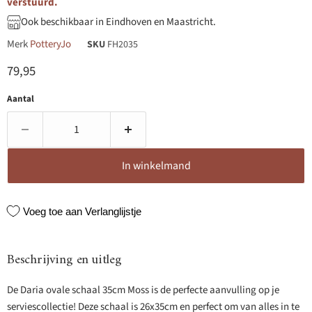
verstuurd.
Ook beschikbaar in Eindhoven en Maastricht.
Merk
PotteryJo
SKU
FH2035
Huidige prijs
79,95
Aantal
In winkelmand
Voeg toe aan Verlanglijstje
Beschrijving en uitleg
De Daria ovale schaal 35cm Moss is de perfecte aanvulling op je
serviescollectie! Deze schaal is 26x35cm en perfect om van alles in te