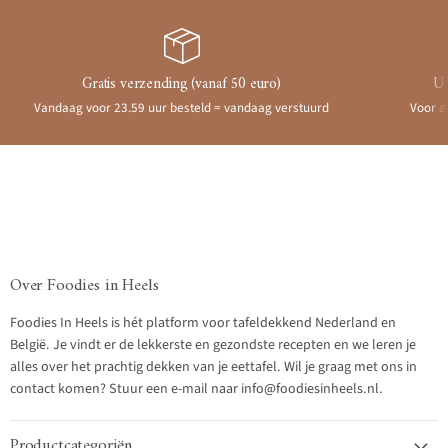
Gratis verzending (vanaf 50 euro)
Ui
Vandaag voor 23.59 uur besteld = vandaag verstuurd
Voor a
Over Foodies in Heels
Foodies In Heels is hét platform voor tafeldekkend Nederland en
België. Je vindt er de lekkerste en gezondste recepten en we leren je
alles over het prachtig dekken van je eettafel. Wil je graag met ons in
contact komen? Stuur een e-mail naar info@foodiesinheels.nl.
Productcategoriën