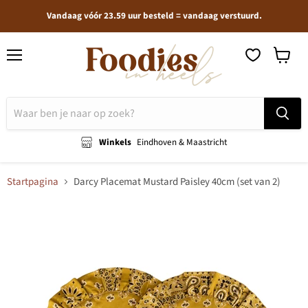
Vandaag vóór 23.59 uur besteld = vandaag verstuurd.
Menu
Winkel
bekijken
Winkels
Eindhoven & Maastricht
Startpagina
Darcy Placemat Mustard Paisley 40cm (set van 2)