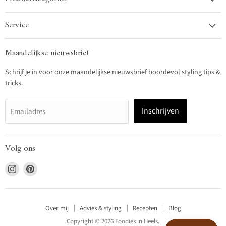
Service
Maandelijkse nieuwsbrief
Schrijf je in voor onze maandelijkse nieuwsbrief boordevol styling tips &
tricks.
Inschrijven
Emailadres
Volg ons
Vind
Vind
ons
ons
op
op
Instagram
Pinterest
Over mij
Advies & styling
Recepten
Blog
Copyright © 2026 Foodies in Heels.