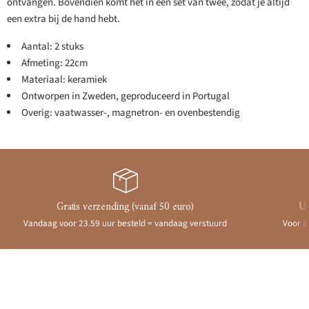
ontvangen. Bovendien komt het in een set van twee, zodat je altijd
een extra bij de hand hebt.
Aantal: 2 stuks
Afmeting: 22cm
Materiaal: keramiek
Ontworpen in Zweden, geproduceerd in Portugal
Overig: vaatwasser-, magnetron- en ovenbestendig
Gratis verzending (vanaf 50 euro)
Ui
Vandaag voor 23.59 uur besteld = vandaag verstuurd
Voor a