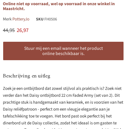
Online niet op voorraad, wel op voorraad in onze winkel in
Maastricht.
Merk
PotteryJo
SKU
FH0506
Originele prijs
Huidige prijs
44,95
26,97
Stuur mij een email wanneer het product
online beschikbaar is.
Beschrijving en uitleg
Zoek je een ontbijtbord dat zowel stijlvol als praktisch is? Zoek niet
verder dan het Daisy ontbijtbord 22 cm Faded Army (set van 2). Dit
prachtige stuk is handgemaakt van keramiek, en is voorzien van het
Daisy reliëfpatroon - perfect om een vleugje elegantie aan je
tafelschikking toe te voegen. Het bord past ook perfect bij het
dinerbord uit de Daisy collectie, zodat het ideaal is om gasten te