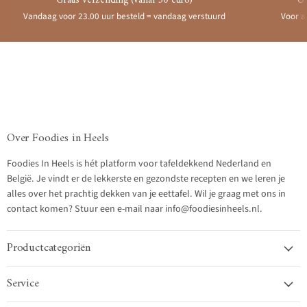
Gratis verzending (vanaf 50 euro)
Ui
Vandaag voor 23.00 uur besteld = vandaag verstuurd
Voor a
Over Foodies in Heels
Foodies In Heels is hét platform voor tafeldekkend Nederland en
België. Je vindt er de lekkerste en gezondste recepten en we leren je
alles over het prachtig dekken van je eettafel. Wil je graag met ons in
contact komen? Stuur een e-mail naar info@foodiesinheels.nl.
Productcategoriën
Service