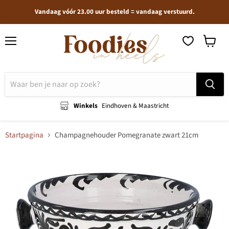
Vandaag vóór 23.00 uur besteld = vandaag verstuurd.
Menu
Winkel
bekijken
Winkels
Eindhoven & Maastricht
Startpagina
Champagnehouder Pomegranate zwart 21cm