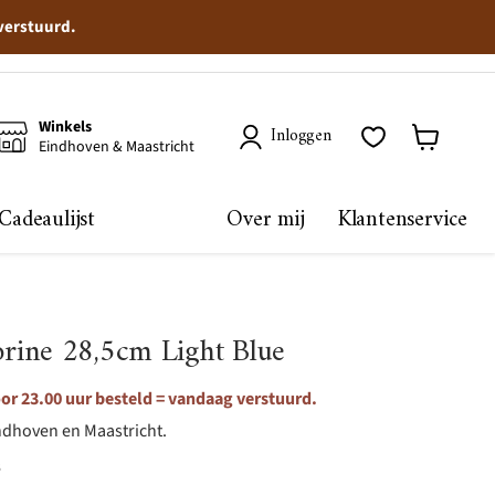
 verstuurd.
Winkels
Inloggen
Eindhoven & Maastricht
Winkelma
bekijken
Cadeaulijst
Over mij
Klantenservice
ine 28,5cm Light Blue
r 23.00 uur besteld = vandaag verstuurd.
ndhoven en Maastricht.
8