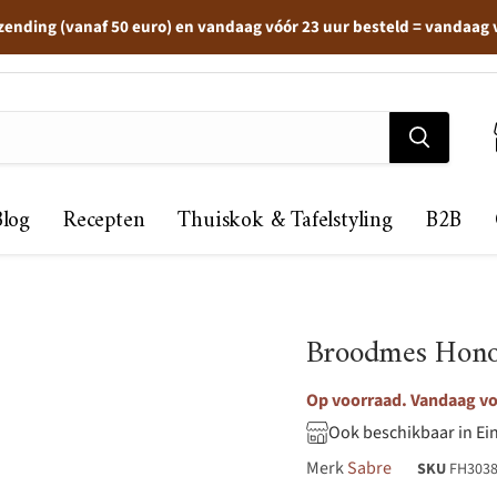
zending (vanaf 50 euro) en vandaag vóór 23 uur besteld = vandaag
Blog
Recepten
Thuiskok & Tafelstyling
B2B
Broodmes Honor
Op voorraad. Vandaag voo
Ook beschikbaar in Ei
Merk
Sabre
SKU
FH303