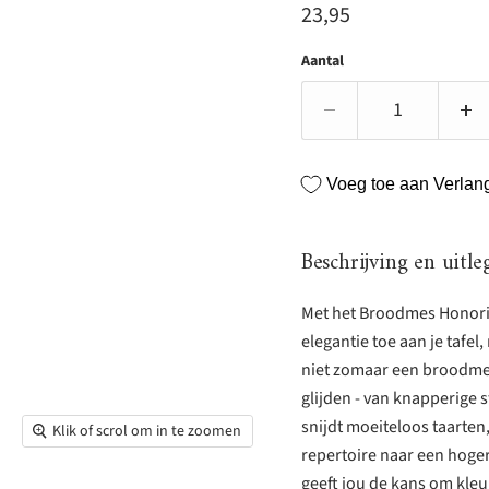
Huidige prijs
23,95
Aantal
Voeg toe aan Verlangl
Beschrijving en uitle
Met het Broodmes Honorin
elegantie toe aan je tafel
niet zomaar een broodme
glijden - van knapperige 
snijdt moeiteloos taarten,
Klik of scrol om in te zoomen
repertoire naar een hoge
geeft jou de kans om kleur