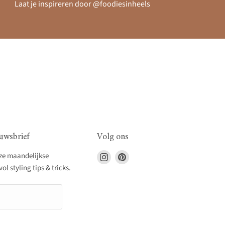
Laat je inspireren door @foodiesinheels
uwsbrief
Volg ons
Vind
Vind
nze maandelijkse
ons
ons
l styling tips & tricks.
op
op
Instagram
Pinterest