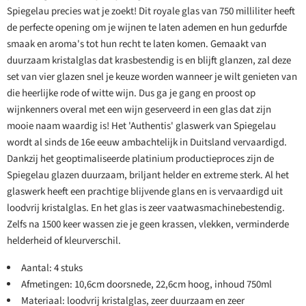
Spiegelau precies wat je zoekt! Dit royale glas van 750 milliliter heeft
de perfecte opening om je wijnen te laten ademen en hun gedurfde
smaak en aroma's tot hun recht te laten komen. Gemaakt van
duurzaam kristalglas dat krasbestendig is en blijft glanzen, zal deze
set van vier glazen snel je keuze worden wanneer je wilt genieten van
die heerlijke rode of witte wijn. Dus ga je gang en proost op
wijnkenners overal met een wijn geserveerd in een glas dat zijn
mooie naam waardig is! Het 'Authentis' glaswerk van Spiegelau
wordt al sinds de 16e eeuw ambachtelijk in Duitsland vervaardigd.
Dankzij het geoptimaliseerde platinium productieproces zijn de
Spiegelau glazen duurzaam, briljant helder en extreme sterk. Al het
glaswerk heeft een prachtige blijvende glans en is vervaardigd uit
loodvrij kristalglas. En het glas is zeer vaatwasmachinebestendig.
Zelfs na 1500 keer wassen zie je geen krassen, vlekken, verminderde
helderheid of kleurverschil.
Aantal: 4 stuks
Afmetingen: 10,6cm doorsnede, 22,6cm hoog, inhoud 750ml
Materiaal: loodvrij kristalglas, zeer duurzaam en zeer