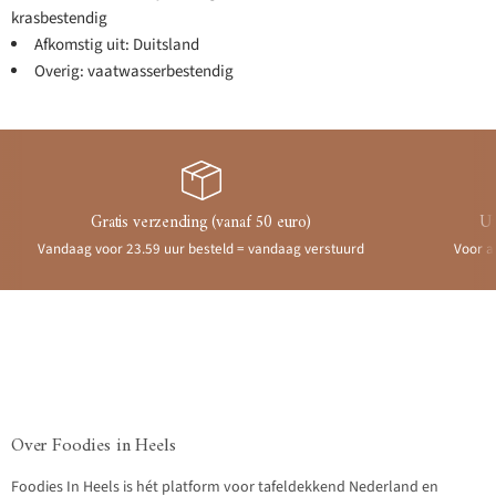
krasbestendig
Afkomstig uit: Duitsland
Overig: vaatwasserbestendig
Gratis verzending (vanaf 50 euro)
Ui
Vandaag voor 23.59 uur besteld = vandaag verstuurd
Voor a
Over Foodies in Heels
Foodies In Heels is hét platform voor tafeldekkend Nederland en