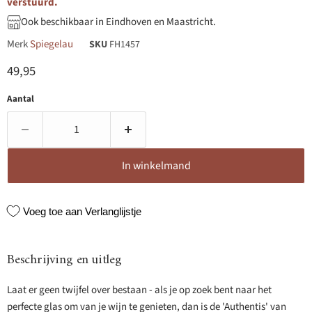
verstuurd.
Ook beschikbaar in Eindhoven en Maastricht.
Merk
Spiegelau
SKU
FH1457
Huidige prijs
49,95
Aantal
In winkelmand
Voeg toe aan Verlanglijstje
Beschrijving en uitleg
Laat er geen twijfel over bestaan - als je op zoek bent naar het
perfecte glas om van je wijn te genieten, dan is de 'Authentis' van