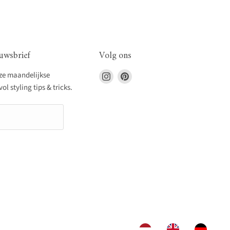
uwsbrief
Volg ons
Vind
Vind
nze maandelijkse
ons
ons
l styling tips & tricks.
op
op
Instagram
Pinterest