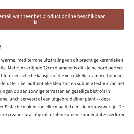
 email wanneer het product online beschikbaar
is.
g
e warme, mediterrane uitstraling van dit prachtige keramieken
tie. Met zijn verfijnde 22cm diameter is dit kleine bord perfect
hten, een selectie kaasjes of die verrukkelijke amuse-bouches
en. De rijke, authentieke kleurtint en subtiele textuur van het
ngen op aan zonnige terrassen en gezellige bistro's in
ieme lunch serveert of een uitgebreid diner plant — deze
er Pistache maken van elke maaltijd een klein kunstwerkje. De
ire creaties prachtig uit te laten komen, zonder dat ze verloren