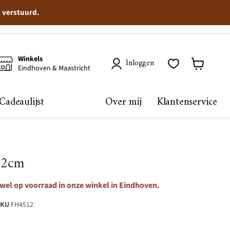
n verstuurd.
Winkels
Inloggen
Eindhoven & Maastricht
Winkelma
bekijken
Cadeaulijst
Over mij
Klantenservice
22cm
 wel op voorraad in onze winkel in Eindhoven.
SKU
FH4512