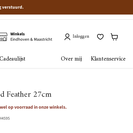
g verstuurd.
Winkels
Inloggen
Eindhoven & Maastricht
Winkelma
bekijken
Cadeaulijst
Over mij
Klantenservice
ed Feather 27cm
 wel op voorraad in onze winkels.
H4595