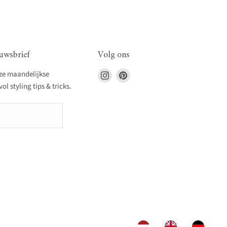
uwsbrief
Volg ons
Vind
Vind
nze maandelijkse
ons
ons
l styling tips & tricks.
op
op
Instagram
Pinterest