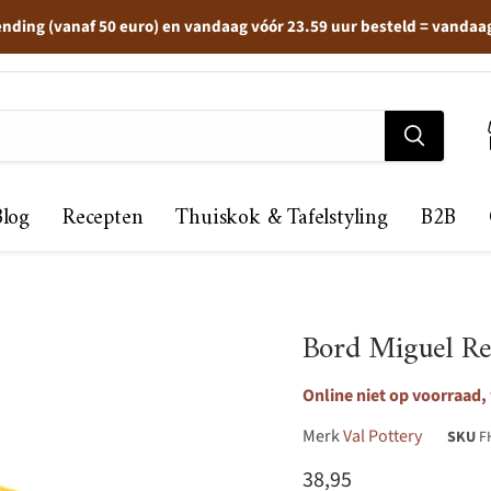
ending (vanaf 50 euro) en vandaag vóór 23.59 uur besteld = vandaa
Blog
Recepten
Thuiskok & Tafelstyling
B2B
Bord Miguel R
Online niet op voorraad,
Merk
Val Pottery
SKU
F
Huidige prijs
38,95