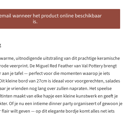
 email wanneer het product online beschikbaar
is.
g
 warme, uitnodigende uitstraling van dit prachtige keramische
rode veerprint. De Miguel Red Feather van Val Pottery brengt
 aan je tafel — perfect voor die momenten waarop je iets
 Dit kleine bord van 27cm is ideaal voor voorgerechten, salades
waar je vrienden nog lang over zullen napraten. Het speelse
inten maakt van elke hapje een kleine kunstwerk en geeft je
kter. Of je nu een intieme dinner party organiseert of gewoon je
flair wilt geven — op dit elegante bordje komt alles net iets