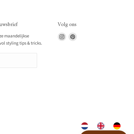
uwsbrief
Volg ons
Vind
Vind
nze maandelijkse
ons
ons
l styling tips & tricks.
op
op
Instagram
Pinterest