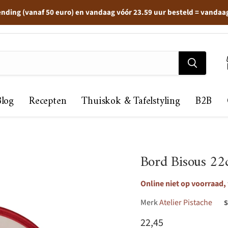
ending (vanaf 50 euro) en vandaag vóór 23.59 uur besteld = vandaa
Blog
Recepten
Thuiskok & Tafelstyling
B2B
Bord Bisous 2
Online niet op voorraad,
Merk
Atelier Pistache
Huidige prijs
22,45