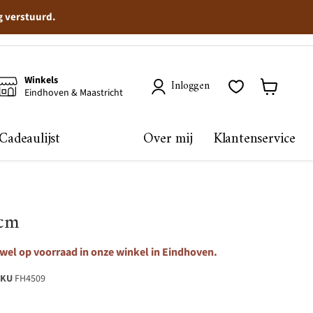
g verstuurd.
Winkels
Inloggen
Eindhoven & Maastricht
Winkelma
bekijken
Cadeaulijst
Over mij
Klantenservice
2cm
 wel op voorraad in onze winkel in Eindhoven.
SKU
FH4509