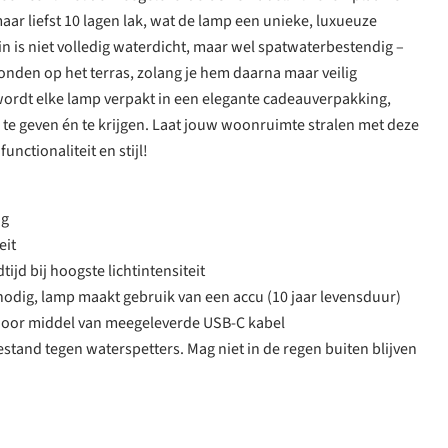
ar liefst 10 lagen lak, wat de lamp een unieke, luxueuze
in is niet volledig waterdicht, maar wel spatwaterbestendig –
vonden op het terras, zolang je hem daarna maar veilig
ordt elke lamp verpakt in een elegante cadeauverpakking,
 te geven én te krijgen. Laat jouw woonruimte stralen met deze
unctionaliteit en stijl!
og
eit
ijd bij hoogste lichtintensiteit
nodig, lamp maakt gebruik van een accu (10 jaar levensduur)
door middel van meegeleverde USB-C kabel
estand tegen waterspetters. Mag niet in de regen buiten blijven