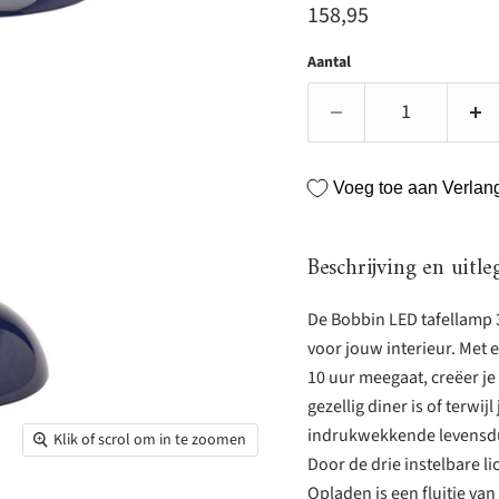
Huidige prijs
158,95
Aantal
Voeg toe aan Verlangl
Beschrijving en uitle
De Bobbin LED tafellamp 3
voor jouw interieur. Met e
10 uur meegaat, creëer je
gezellig diner is of terwij
indrukwekkende levensduu
Klik of scrol om in te zoomen
Door de drie instelbare 
Opladen is een fluitje va