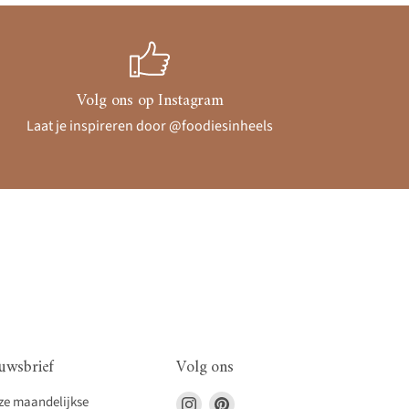
Volg ons op Instagram
Laat je inspireren door @foodiesinheels
uwsbrief
Volg ons
Vind
Vind
nze maandelijkse