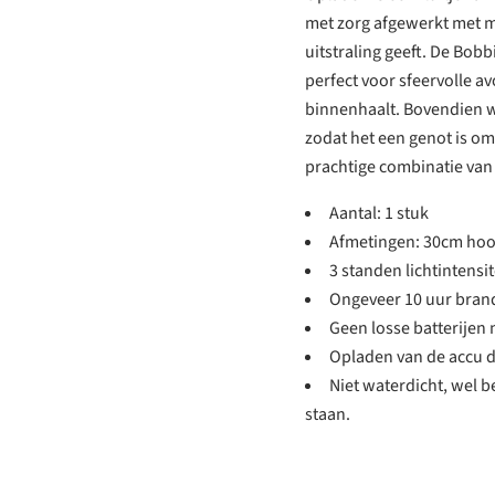
met zorg afgewerkt met ma
uitstraling geeft. De Bobb
perfect voor sfeervolle a
binnenhaalt. Bovendien w
zodat het een genot is om
prachtige combinatie van f
Aantal: 1 stuk
Afmetingen: 30cm ho
3 standen lichtintensit
Ongeveer 10 uur brandt
Geen losse batterijen 
Opladen van de accu 
Niet waterdicht, wel b
staan.