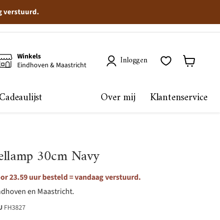
g verstuurd.
Winkels
Inloggen
Eindhoven & Maastricht
Winkelma
bekijken
Cadeaulijst
Over mij
Klantenservice
fellamp 30cm Navy
r 23.59 uur besteld = vandaag verstuurd.
ndhoven en Maastricht.
U
FH3827