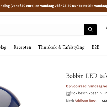
ending (vanaf 50 euro) en vandaag vóór 23.59 uur besteld = vandaa
Blog
Recepten
Thuiskok & Tafelstyling
B2B
Bobbin LED ta
Op voorraad. Vandaag voo
Ook beschikbaar in Ei
Merk
Addison Ross
SK