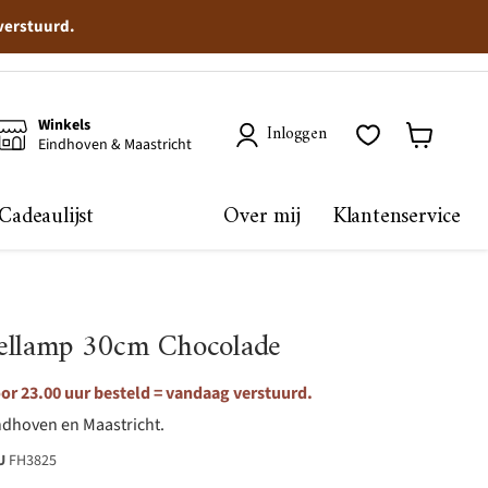
 verstuurd.
Winkels
Inloggen
Eindhoven & Maastricht
Winkelma
bekijken
Cadeaulijst
Over mij
Klantenservice
ellamp 30cm Chocolade
r 23.00 uur besteld = vandaag verstuurd.
ndhoven en Maastricht.
U
FH3825