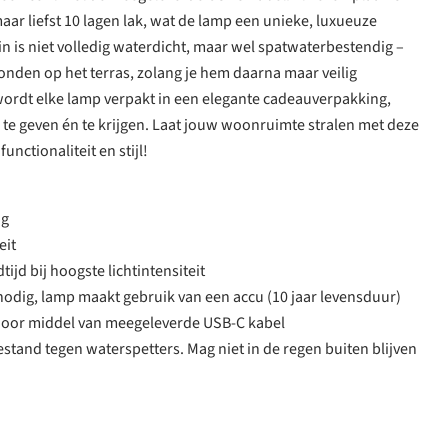
ar liefst 10 lagen lak, wat de lamp een unieke, luxueuze
in is niet volledig waterdicht, maar wel spatwaterbestendig –
vonden op het terras, zolang je hem daarna maar veilig
ordt elke lamp verpakt in een elegante cadeauverpakking,
 te geven én te krijgen. Laat jouw woonruimte stralen met deze
unctionaliteit en stijl!
og
eit
ijd bij hoogste lichtintensiteit
nodig, lamp maakt gebruik van een accu (10 jaar levensduur)
door middel van meegeleverde USB-C kabel
estand tegen waterspetters. Mag niet in de regen buiten blijven