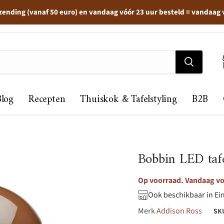
zending (vanaf 50 euro) en vandaag vóór 23 uur besteld = vandaag
Blog
Recepten
Thuiskok & Tafelstyling
B2B
Bobbin LED taf
Op voorraad. Vandaag voo
Ook beschikbaar in Ei
Merk
Addison Ross
SK