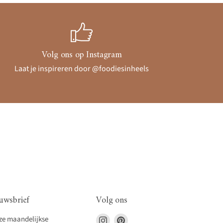
Volg ons op Instagram
Laat je inspireren door @foodiesinheels
uwsbrief
Volg ons
Vind
Vind
nze maandelijkse