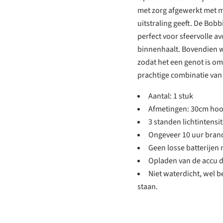
met zorg afgewerkt met ma
uitstraling geeft. De Bobb
perfect voor sfeervolle a
binnenhaalt. Bovendien w
zodat het een genot is om
prachtige combinatie van f
Aantal: 1 stuk
Afmetingen: 30cm ho
3 standen lichtintensit
Ongeveer 10 uur brandt
Geen losse batterijen 
Opladen van de accu 
Niet waterdicht, wel b
staan.