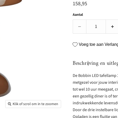
Huidige prijs
158,95
Aantal
Voeg toe aan Verlangl
Beschrijving en uitle
De Bobbin LED tafellamp 3
metgezel voor jouw interi
tot wel 10 uur meegaat, cr
een gezellig diner is of te
indrukwekkende levensduu
Klik of scrol om in te zoomen
Door de drie instelbare 
Opladen is een fluitje va