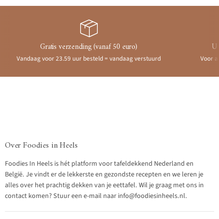
Gratis verzending (vanaf 50 euro)
Ui
Vandaag voor 23.59 uur besteld = vandaag verstuurd
Voor a
Over Foodies in Heels
Foodies In Heels is hét platform voor tafeldekkend Nederland en
België. Je vindt er de lekkerste en gezondste recepten en we leren je
alles over het prachtig dekken van je eettafel. Wil je graag met ons in
contact komen? Stuur een e-mail naar info@foodiesinheels.nl.