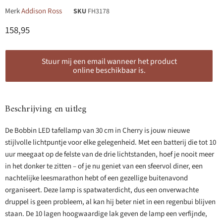
Merk
Addison Ross
SKU
FH3178
Huidige prijs
158,95
Stuur mij een email wanneer het product
online beschikbaar is.
Beschrijving en uitleg
De Bobbin LED tafellamp van 30 cm in Cherry is jouw nieuwe
stijlvolle lichtpuntje voor elke gelegenheid. Met een batterij die tot 10
uur meegaat op de felste van de drie lichtstanden, hoef je nooit meer
in het donker te zitten – of je nu geniet van een sfeervol diner, een
nachtelijke leesmarathon hebt of een gezellige buitenavond
organiseert. Deze lamp is spatwaterdicht, dus een onverwachte
druppel is geen probleem, al kan hij beter niet in een regenbui blijven
staan. De 10 lagen hoogwaardige lak geven de lamp een verfijnde,