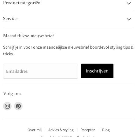
Productcategoriën
Service
Maandelijkse nieuwsbrief
Schrijf je in voor onze maandelijkse nieuwsbrief boordevol styling tips &
tricks.
Inschrijven
Emailadres
Volg ons
Vind
Vind
ons
ons
op
op
Instagram
Pinterest
Over mij
Advies & styling
Recepten
Blog