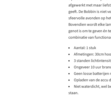
afgewerkt met maar liefst
geeft. De Bobbin is niet 
sfeervolle avonden op het
Bovendien wordt elke lam
genot is om te geven én t
combinatie van functionalit
Aantal: 1 stuk
Afmetingen: 30cm ho
3 standen lichtintensit
Ongeveer 10 uur brandt
Geen losse batterijen 
Opladen van de accu 
Niet waterdicht, wel b
staan.