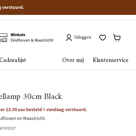
g verstuurd.
Winkels
Inloggen
Eindhoven & Maastricht
Winkelma
bekijken
Cadeaulijst
Over mij
Klantenservice
ellamp 30cm Black
r 23.59 uur besteld = vandaag verstuurd.
ndhoven en Maastricht.
U
FH3337