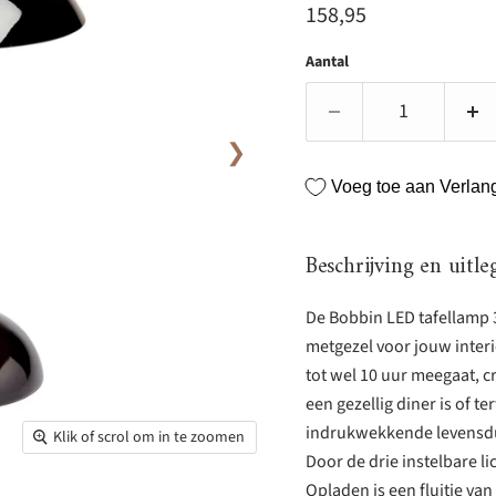
Huidige prijs
158,95
Aantal
❯
Voeg toe aan Verlangl
Beschrijving en uitle
De Bobbin LED tafellamp 3
metgezel voor jouw interi
tot wel 10 uur meegaat, cr
een gezellig diner is of te
indrukwekkende levensduu
Klik of scrol om in te zoomen
Door de drie instelbare 
Opladen is een fluitje va