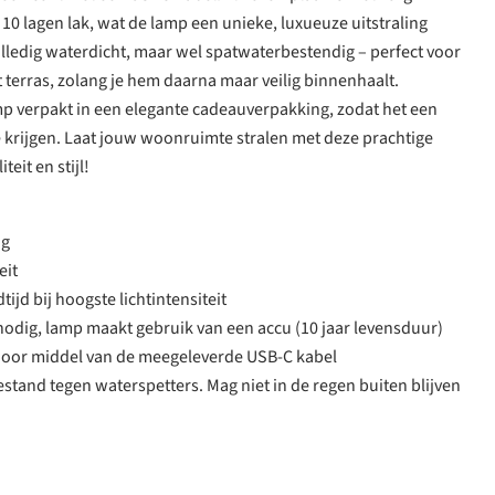
 10 lagen lak, wat de lamp een unieke, luxueuze uitstraling
volledig waterdicht, maar wel spatwaterbestendig – perfect voor
 terras, zolang je hem daarna maar veilig binnenhaalt.
p verpakt in een elegante cadeauverpakking, zodat het een
e krijgen. Laat jouw woonruimte stralen met deze prachtige
eit en stijl!
og
eit
ijd bij hoogste lichtintensiteit
nodig, lamp maakt gebruik van een accu (10 jaar levensduur)
door middel van de meegeleverde USB-C kabel
estand tegen waterspetters. Mag niet in de regen buiten blijven