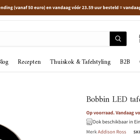
ending (vanaf 50 euro) en vandaag vóór 23.59 uur besteld = vandaa
Blog
Recepten
Thuiskok & Tafelstyling
B2B
Bobbin LED taf
Op voorraad. Vandaag voo
Ook beschikbaar in Ei
Merk
Addison Ross
SK