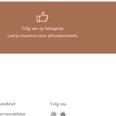
Volg ons op Instagram
Laat je inspireren door @foodiesinheels
uwsbrief
Volg ons
Vind
Vind
nze maandelijkse