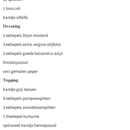
1 broccoli
handje alfalfa
Dressing
2 eetlepels Dijon mosterd
3 eetlepels extra vergine olijfolie
2 eetlepels goede balsamico azijn
himalayazout
vers gemalen peper
Topping
handje goji bessen
4 eetlepels pompoenpitten
3 eetlepels zonnebloempitten
1 theelepel kurkuma
optioneel handje hennepzaad