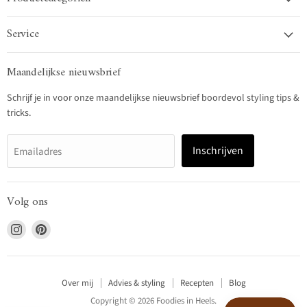
Service
Maandelijkse nieuwsbrief
Schrijf je in voor onze maandelijkse nieuwsbrief boordevol styling tips &
tricks.
Inschrijven
Emailadres
Volg ons
Vind
Vind
ons
ons
op
op
Instagram
Pinterest
Over mij
Advies & styling
Recepten
Blog
Copyright © 2026 Foodies in Heels.