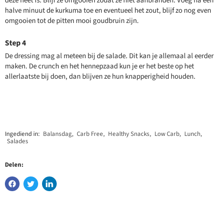
deze heet is. Blijf ze omgooien zodat ze niet aanbranden. Voeg na een
halve minuut de kurkuma toe en eventueel het zout, blijf zo nog even
omgooien tot de pitten mooi goudbruin zijn.
De dressing mag al meteen bij de salade. Dit kan je allemaal al eerder
maken. De crunch en het hennepzaad kun je er het beste op het
allerlaatste bij doen, dan blijven ze hun knapperigheid houden.
Ingediend in:
Balansdag
,
Carb Free
,
Healthy Snacks
,
Low Carb
,
Lunch
,
Salades
Delen: