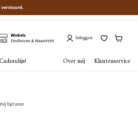
n verstuurd.
Winkels
Inloggen
Eindhoven & Maastricht
Winkelma
bekijken
Cadeaulijst
Over mij
Klantenservice
mij tijd voor