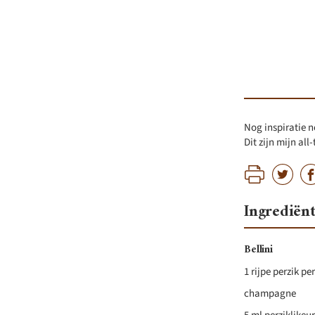
Nog inspiratie no
Dit zijn mijn all
Ingrediën
Bellini
1 rijpe perzik pe
champagne