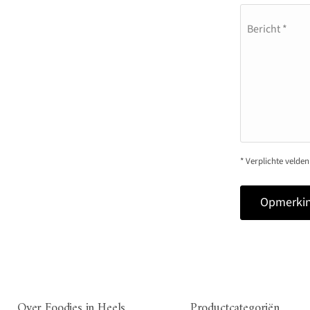
Bericht *
* Verplichte velden
Opmerkin
Over Foodies in Heels
Productcategoriën