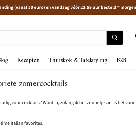
ending (vanaf 50 euro) en vandaag vóór 23.59 uur besteld = morge
Blog
Recepten
Thuiskok & Tafelstyling
B2B
riete zomercocktails
nodig voor cocktails? Want ja, zolang ik het zonnetje zie, is het voor 
l-time Italian favorites.