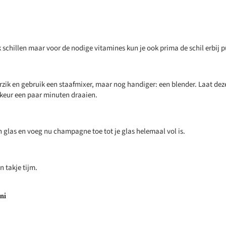
k schillen maar voor de nodige vitamines kun je ook prima de schil erbij p
rzik en gebruik een staafmixer, maar nog handiger: een blender. Laat dez
ikeur een paar minuten draaien.
n glas en voeg nu champagne toe tot je glas helemaal vol is.
 takje tijm.
ni