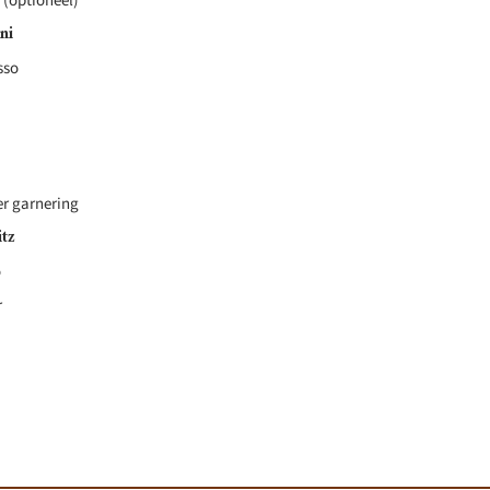
r (optioneel)
ni
sso
er garnering
tz
o
r