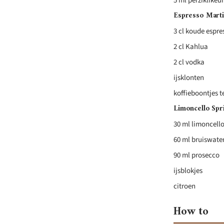
5 ml perziklikeu
Espresso Marti
3 cl koude espre
2 cl Kahlua
2 cl vodka
ijsklonten
koffieboontjes t
Limoncello Spri
30 ml limoncell
60 ml bruiswate
90 ml prosecco
ijsblokjes
citroen
How to