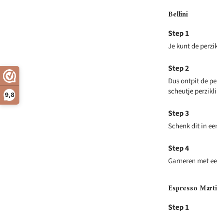
Bellini
Je kunt de perzi
Dus ontpit de pe
scheutje perzikl
9,8
Schenk dit in ee
Garneren met een
Espresso Marti