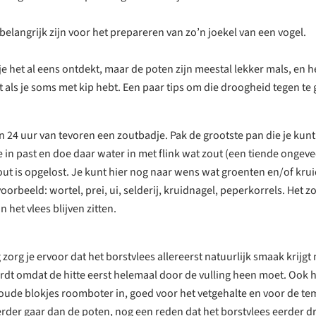
belangrijk zijn voor het prepareren van zo’n joekel van een vogel.
e het al eens ontdekt, maar de poten zijn meestal lekker mals, en he
 als je soms met kip hebt. Een paar tips om die droogheid tegen te 
n 24 uur van tevoren een zoutbadje. Pak de grootste pan die je kun
e in past en doe daar water in met flink wat zout (een tiende ongeve
zout is opgelost. Je kunt hier nog naar wens wat groenten en/of kru
oorbeeld: wortel, prei, ui, selderij, kruidnagel, peperkorrels. Het z
n het vlees blijven zitten.
 zorg je ervoor dat het borstvlees allereerst natuurlijk smaak krijgt
ordt omdat de hitte eerst helemaal door de vulling heen moet. Ook 
skoude blokjes roomboter in, goed voor het vetgehalte en voor de t
erder gaar dan de poten, nog een reden dat het borstvlees eerder d