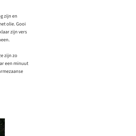
g zijn en
met olie. Gooi
laar zijn vers
heen.
e zijn zo
aar een minuut
parmezaanse