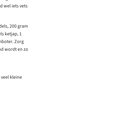
d wel iets vets
dels, 200 gram
s ketjap, 1
mboter. Zorg
oud wordt en zo
 veel kleine