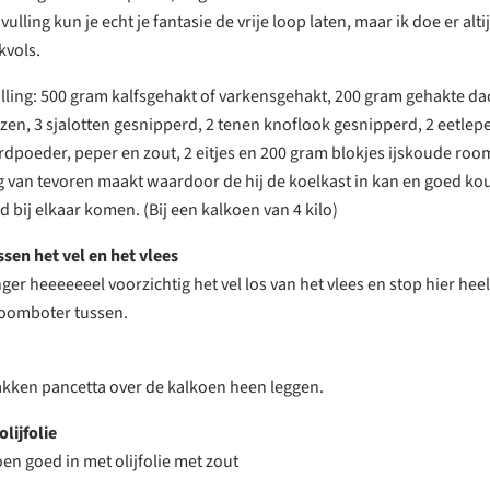
ulling kun je echt je fantasie de vrije loop laten, maar ik doe er altij
kvols.
ulling: 500 gram kalfsgehakt of varkensgehakt, 200 gram gehakte da
en, 3 sjalotten gesnipperd, 2 tenen knoflook gesnipperd, 2 eetlepel
rdpoeder, peper en zout, 2 eitjes en 200 gram blokjes ijskoude roo
ing van tevoren maakt waardoor de hij de koelkast in kan en goed k
bij elkaar komen. (Bij een kalkoen van 4 kilo)
en het vel en het vlees
ger heeeeeeel voorzichtig het vel los van het vlees en stop hier heel
roomboter tussen.
akken pancetta over de kalkoen heen leggen.
lijfolie
en goed in met olijfolie met zout