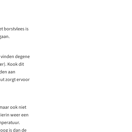
t borstvlees is
gaan.
t vinden degene
er). Kook dit
iden aan
out zorgt ervoor
 maar ook niet
hierin weer een
emperatuur.
roog is dan de