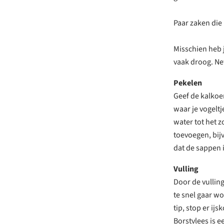
Paar zaken die 
Misschien heb j
vaak droog. Net
Pekelen
Geef de kalkoe
waar je vogeltj
water tot het 
toevoegen, bijv
dat de sappen i
Vulling
Door de vulling
te snel gaar w
tip, stop er ij
Borstvlees is e