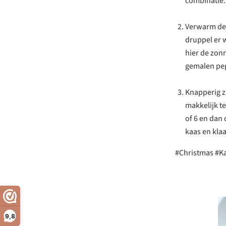
combinatie.
Verwarm de 
druppel er w
hier de zonn
gemalen pep
Knapperig z
makkelijk t
of 6 en dan
kaas en klaa
#Christmas #Ka
9,8