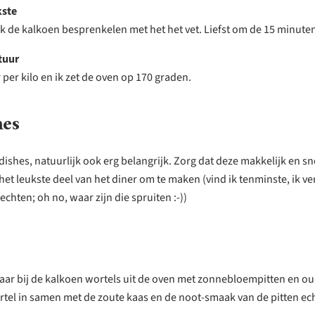
kste
jk de kalkoen besprenkelen met het het vet. Liefst om de 15 minute
tuur
r per kilo en ik zet de oven op 170 graden.
hes
dishes, natuurlijk ook erg belangrijk. Zorg dat deze makkelijk en sne
 het leukste deel van het diner om te maken (vind ik tenminste, ik ver
echten; oh no, waar zijn die spruiten :-))
jaar bij de kalkoen wortels uit de oven met zonnebloempitten en ou
rtel in samen met de zoute kaas en de noot-smaak van de pitten ec