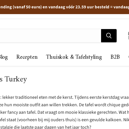
ending (vanaf 50 euro) en vandaag vóór 23.59 uur besteld = vandaa
Blog
Recepten
Thuiskok & Tafelstyling
B2B
s Turkey
: lekker traditioneel eten met de kerst. Tijdens eerste kerstdag vra
ze hun mooiste outfit aan willen trekken. De tafel wordt chique ged
kker fancy aan tafel. Dat vraagt om mooie klassieke gerechten. Wat h
fel staat (voorheen bij mij ouders thuis) is een gevulde kalkoen. N
talgie die laatste paar dagen van het jaar toch?