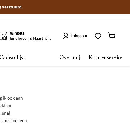
g verstuurd.
Winkels
Inloggen
Eindhoven & Maastricht
Winkelma
bekijken
Cadeaulijst
Over mij
Klantenservice
ag ik ook aan
ekt en
ier al
iks mis met een