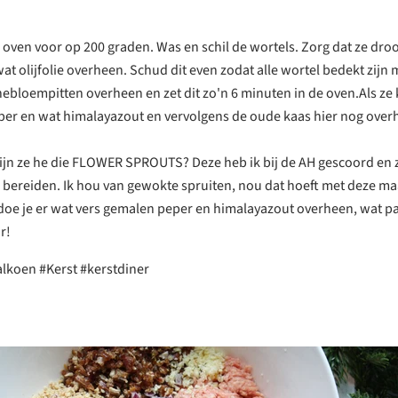
oven voor op 200 graden. Was en schil de wortels. Zorg dat ze droo
at olijfolie overheen. Schud dit even zodat alle wortel bedekt zijn 
ebloempitten overheen en zet dit zo'n 6 minuten in de oven.Als ze k
er en wat himalayazout en vervolgens de oude kaas hier nog over
ijn ze he die FLOWER SPROUTS? Deze heb ik bij de AH gescoord en z
e bereiden. Ik hou van gewokte spruiten, nou dat hoeft met deze m
 doe je er wat vers gemalen peper en himalayazout overheen, wat 
r!
lkoen #Kerst #kerstdiner