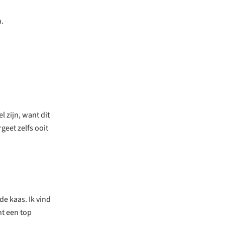
n.
l zijn, want dit
geet zelfs ooit
de kaas. Ik vind
ht een top