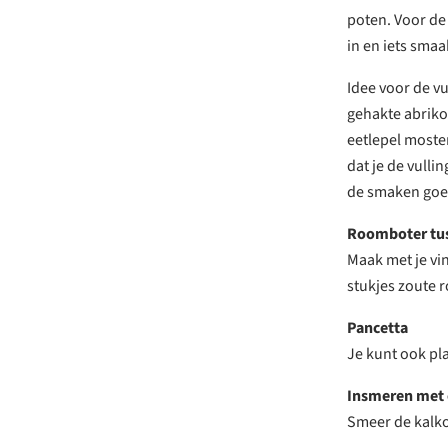
poten. Voor de v
in en iets smaa
Idee voor de v
gehakte abrikoz
eetlepel moste
dat je de vull
de smaken goed 
Roomboter tuss
Maak met je vin
stukjes zoute 
Pancetta
Je kunt ook pl
Insmeren met o
Smeer de kalko