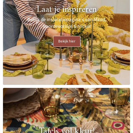
Laat je inspireren
Bekijk de inspiratiepagina's van Maud,
boordevol tips & tricks!
Bekijk hier
Tafels vol kleur!