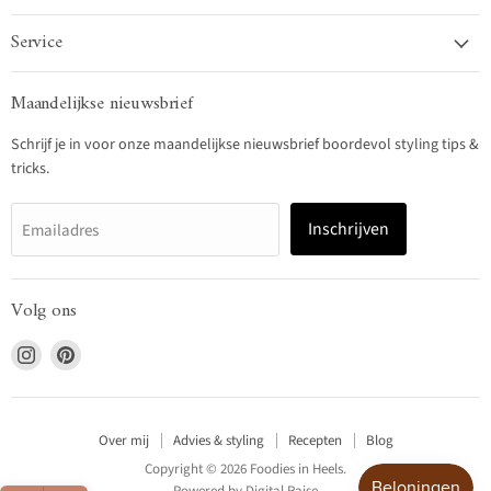
Service
Maandelijkse nieuwsbrief
Schrijf je in voor onze maandelijkse nieuwsbrief boordevol styling tips &
tricks.
Inschrijven
Emailadres
Volg ons
Vind
Vind
ons
ons
op
op
Instagram
Pinterest
Over mij
Advies & styling
Recepten
Blog
Copyright © 2026 Foodies in Heels.