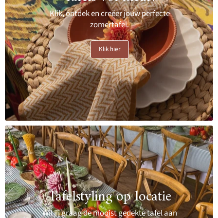
Klik, ontdek en creëer jouw perfecte
zomertafel.
Klik hier
Tafelstyling op locatie
Wil jij graag de mooist gedekte tafel aan