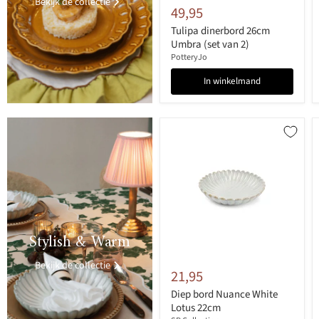
Bekijk de collectie
49,95
Tulipa dinerbord 26cm
Umbra (set van 2)
PotteryJo
In winkelmand
>
Stylish & Warm
Bekijk de collectie
21,95
Diep bord Nuance White
Lotus 22cm