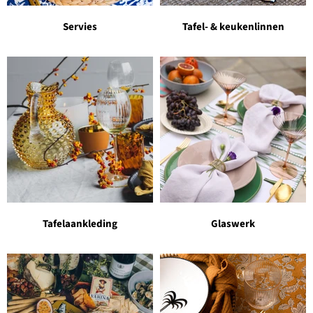
Servies
Tafel- & keukenlinnen
Tafelaankleding
Glaswerk