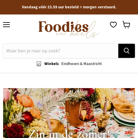
Vandaag vóór 23.59 uur besteld = morgen verstuurd.
Menu
Winkel
bekijken
Winkels
Eindhoven & Maastricht
Zin in de zomer!