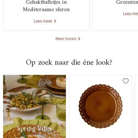
Gehaktballetjes in
Groenten
Mediteraanse sferen
Lees m
Lees meer
Meer tonen
Op zoek naar die éne look?
>
Spring Vibes