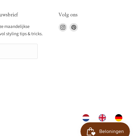
uwsbrief
Volg ons
Vind
Vind
nze maandelijkse
ons
ons
l styling tips & tricks.
op
op
Instagram
Pinterest