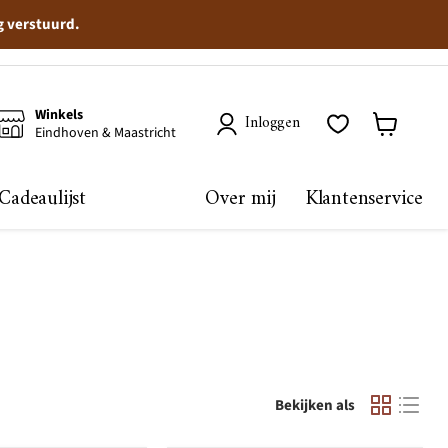
g verstuurd.
Winkels
Inloggen
Eindhoven & Maastricht
Winkelma
bekijken
Cadeaulijst
Over mij
Klantenservice
Bekijken als