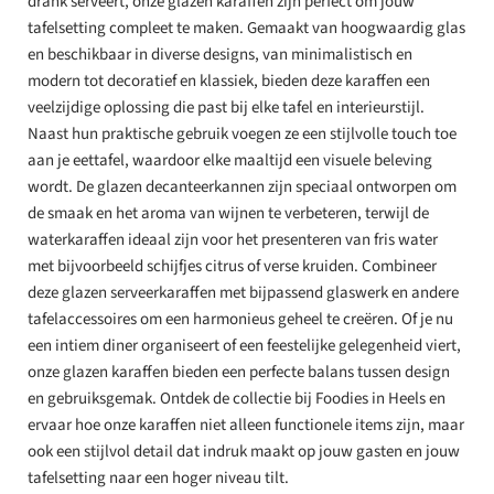
drank serveert, onze glazen karaffen zijn perfect om jouw
tafelsetting compleet te maken. Gemaakt van hoogwaardig glas
en beschikbaar in diverse designs, van minimalistisch en
modern tot decoratief en klassiek, bieden deze karaffen een
veelzijdige oplossing die past bij elke tafel en interieurstijl.
Naast hun praktische gebruik voegen ze een stijlvolle touch toe
aan je eettafel, waardoor elke maaltijd een visuele beleving
wordt. De glazen decanteerkannen zijn speciaal ontworpen om
de smaak en het aroma van wijnen te verbeteren, terwijl de
waterkaraffen ideaal zijn voor het presenteren van fris water
met bijvoorbeeld schijfjes citrus of verse kruiden. Combineer
deze glazen serveerkaraffen met bijpassend glaswerk en andere
tafelaccessoires om een harmonieus geheel te creëren. Of je nu
een intiem diner organiseert of een feestelijke gelegenheid viert,
onze glazen karaffen bieden een perfecte balans tussen design
en gebruiksgemak. Ontdek de collectie bij Foodies in Heels en
ervaar hoe onze karaffen niet alleen functionele items zijn, maar
ook een stijlvol detail dat indruk maakt op jouw gasten en jouw
tafelsetting naar een hoger niveau tilt.