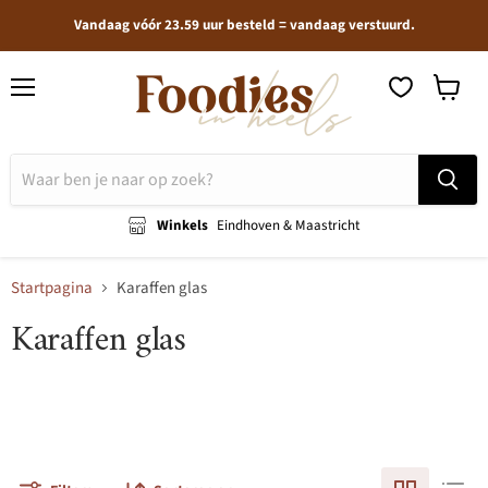
Vandaag vóór 23.59 uur besteld = vandaag verstuurd.
Menu
Winkel
bekijken
Winkels
Eindhoven & Maastricht
Startpagina
Karaffen glas
Karaffen glas