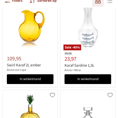
Filters
Sorteren op
Sale -
40
%
Originele
39,95
109,95
Huidige
23,97
prijs
prijs
Swirl Karaf 2L amber
Karaf Sardine 1,5L
Anna von Lipa
Anna + Nina
In winkelmand
In winkelmand