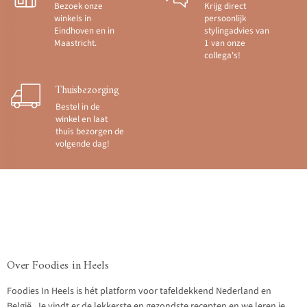
Bezoek onze
Krijg direct
winkels in
persoonlijk
Eindhoven en in
stylingadvies van
Maastricht.
1 van onze
collega's!
Thuisbezorging
Bestel in de
winkel en laat
thuis bezorgen de
volgende dag!
Over Foodies in Heels
Foodies In Heels is hét platform voor tafeldekkend Nederland en
België. Je vindt er de lekkerste en gezondste recepten en we leren je