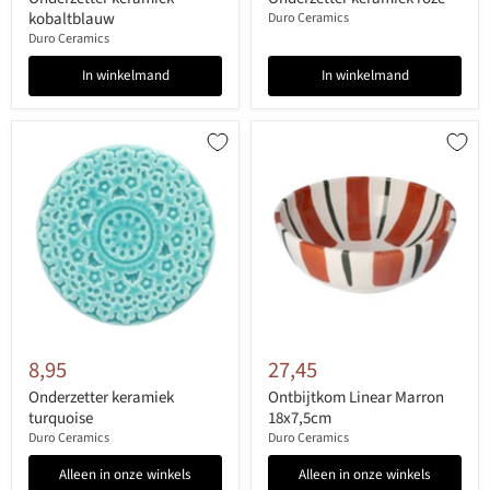
kobaltblauw
Duro Ceramics
Duro Ceramics
In winkelmand
In winkelmand
8,95
27,45
Onderzetter keramiek
Ontbijtkom Linear Marron
turquoise
18x7,5cm
Duro Ceramics
Duro Ceramics
Alleen in onze winkels
Alleen in onze winkels