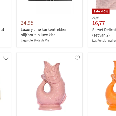
Sale -
40
%
Originele
27,95
24,95
Huidige
16,77
prijs
prijs
out
Luxury Line kurkentrekker
Servet Delica
olijfhout in luxe kist
(set van 2)
Laguiole Style de Vie
Les Pensionnaire