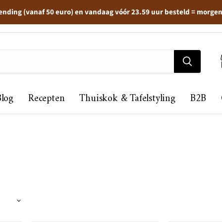
ending (vanaf 50 euro) en vandaag vóór 23.59 uur besteld = morge
Blog
Recepten
Thuiskok & Tafelstyling
B2B