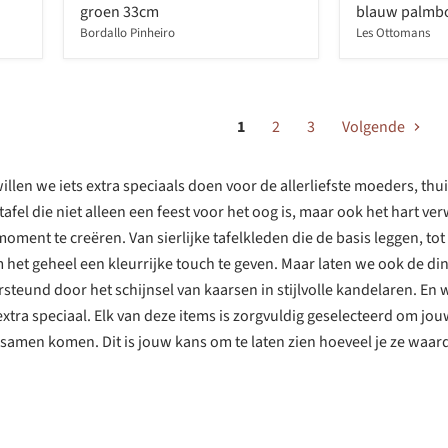
groen 33cm
blauw palmb
Bordallo Pinheiro
Les Ottomans
1
2
3
Volgende
en we iets extra speciaals doen voor de allerliefste moeders, thui
tafel die niet alleen een feest voor het oog is, maar ook het hart ve
moment te creëren.
Van sierlijke tafelkleden die de basis leggen, to
 het geheel een kleurrijke touch te geven. Maar laten we ook de di
teund door het schijnsel van kaarsen in stijlvolle kandelaren. En 
xtra speciaal.
Elk van deze items is zorgvuldig geselecteerd om jouw
men komen. Dit is jouw kans om te laten zien hoeveel je ze waarde