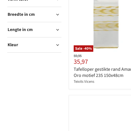
Breedte in cm
Lengte in cm
Kleur
Sale -
40
%
Originele
59,95
Huidige
35,97
prijs
prijs
Tafelloper gestikte rand Amar
Oro motief 235 150x48cm
Teixits Vicens