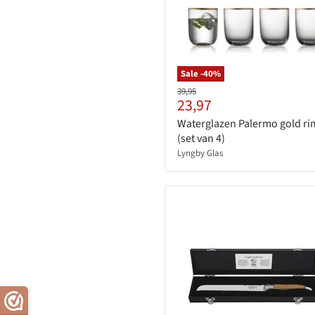
Sale -
40
%
Originele
39,95
Huidige
23,97
prijs
prijs
Waterglazen Palermo gold ri
(set van 4)
Lyngby Glas