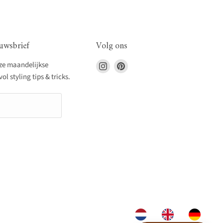
uwsbrief
Volg ons
Vind
Vind
nze maandelijkse
ons
ons
l styling tips & tricks.
op
op
Instagram
Pinterest