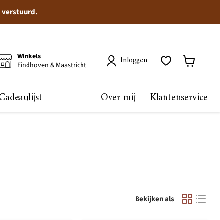
n verstuurd.
Winkels
Inloggen
Eindhoven & Maastricht
Winkelma
bekijken
Cadeaulijst
Over mij
Klantenservice
Bekijken als