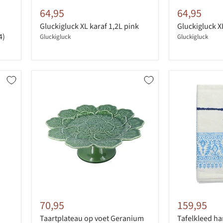
64,95
64,95
Gluckigluck XL karaf 1,2L pink
Gluckigluck X
4)
Gluckigluck
Gluckigluck
70,95
159,95
Taartplateau op voet Geranium
Tafelkleed ha