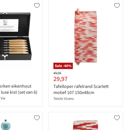
Sale -
40
%
Originele
49,95
Huidige
29,97
prijs
prijs
vorken eikenhout
Tafelloper rafelrand Scarlett
uxe kist (set van 6)
motief 107 150x48cm
 Vie
Teixits Vicens