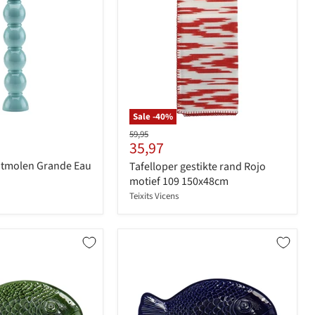
Sale -
40
%
Originele
59,95
Huidige
35,97
prijs
prijs
utmolen Grande Eau
Tafelloper gestikte rand Rojo
motief 109 150x48cm
Teixits Vicens