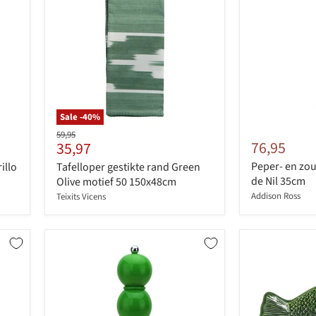
Sale -
40
%
Originele
59,95
Huidige
76,95
35,97
prijs
prijs
Peper- en zo
illo
Tafelloper gestikte rand Green
de Nil 35cm
Olive motief 50 150x48cm
Addison Ross
Teixits Vicens