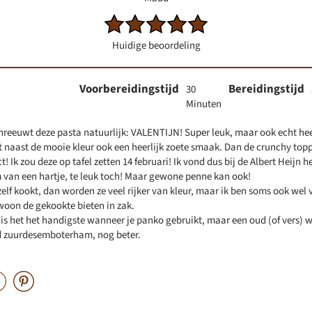
Huidige beoordeling
Voorbereidingstijd
Bereidingstijd
30
Minuten
hreeuwt deze pasta natuurlijk: VALENTIJN! Super leuk, maar ook echt heel
t naast de mooie kleur ook een heerlijk zoete smaak. Dan de crunchy top
! Ik zou deze op tafel zetten 14 februari! Ik vond dus bij de Albert Heijn h
m van een hartje, te leuk toch! Maar gewone penne kan ook!
s zelf kookt, dan worden ze veel rijker van kleur, maar ik ben soms ook we
oon de gekookte bieten in zak.
is het het handigste wanneer je panko gebruikt, maar een oud (of vers) w
d zuurdesemboterham, nog beter.