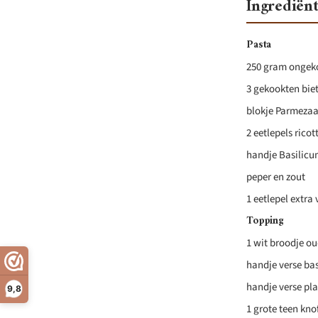
Ingrediën
Pasta
250 gram ongek
3 gekookten bie
blokje Parmeza
2 eetlepels ricot
handje Basilic
peper en zout
1 eetlepel extra 
Topping
1 wit broodje o
handje verse ba
handje verse pla
9,8
1 grote teen kno