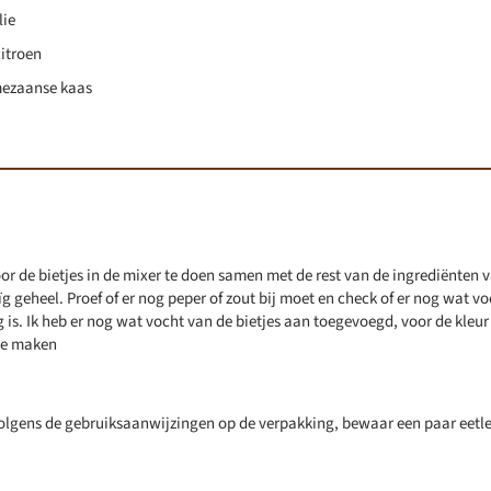
lie
citroen
mezaanse kaas
r de bietjes in de mixer te doen samen met de rest van de ingrediënten 
ïg geheel. Proef of er nog peper of zout bij moet en check of er nog wat vo
ig is. Ik heb er nog wat vocht van de bietjes aan toegevoegd, voor de kleu
te maken
olgens de gebruiksaanwijzingen op de verpakking, bewaar een paar eetl