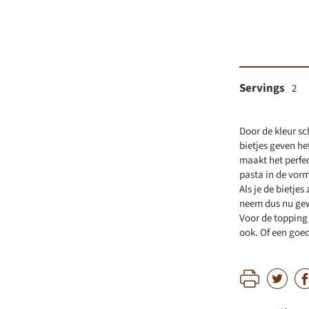
Servings
2
Door de kleur sc
bietjes geven he
maakt het perfect
pasta in de vor
Als je de bietje
neem dus nu gew
Voor de topping 
ook. Of een goe