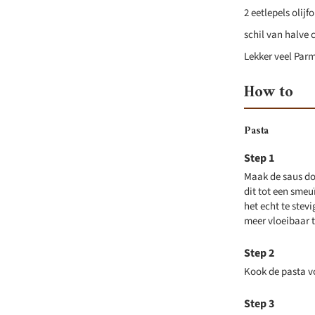
2 eetlepels olijfo
schil van halve 
Lekker veel Par
How to
Pasta
Maak de saus doo
dit tot een smeu
het echt te stev
meer vloeibaar 
Kook de pasta v