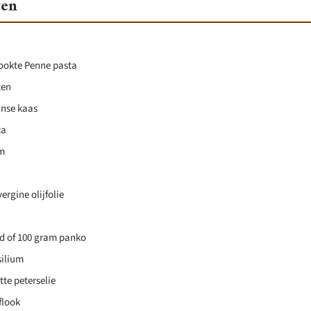
ten
ookte Penne pasta
ten
anse kaas
ta
um
vergine olijfolie
ud of 100 gram panko
silium
tte peterselie
flook