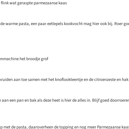
 flink wat geraspte parmezaanse kaas
 de warme pasta, een paar eetlepels kookvocht mag hier ook bij. Roer go
enmachine het broodje grof
kruiden aan toe samen met het knoflookteentje en de citroenzeste en hak 
e aan een pan en bak als deze heet is hier de alles in. Blijf goed doorroeren
op met de pasta, daaroverheen de topping en nog meer Parmezaanse kaa