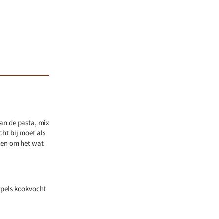
van de pasta, mix
cht bij moet als
r en om het wat
epels kookvocht