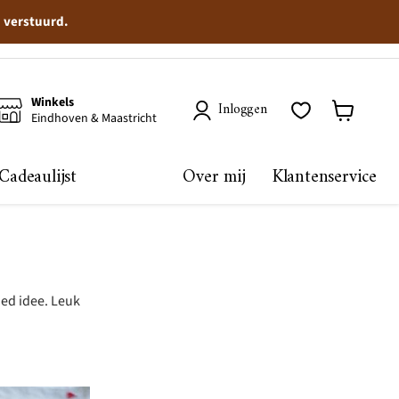
n verstuurd.
Winkels
Inloggen
Eindhoven & Maastricht
Winkelma
bekijken
Cadeaulijst
Over mij
Klantenservice
oed idee. Leuk