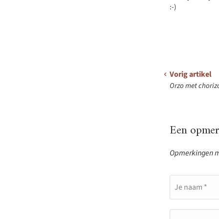
:-)
Vorig artikel
Orzo met choriz
Een opmerk
Opmerkingen mo
Je naam *