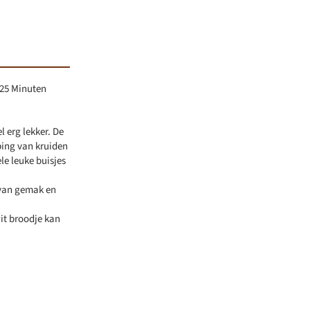
25 Minuten
 erg lekker. De
ping van kruiden
ele leuke buisjes
l van gemak en
it broodje kan