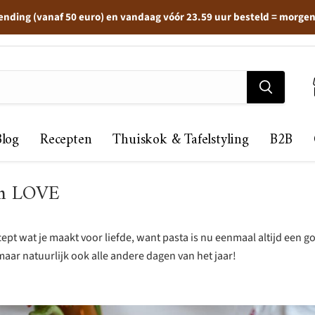
ending (vanaf 50 euro) en vandaag vóór 23.59 uur besteld = morge
Blog
Recepten
Thuiskok & Tafelstyling
B2B
th LOVE
cept wat je maakt voor liefde, want pasta is nu eenmaal altijd een g
maar natuurlijk ook alle andere dagen van het jaar!