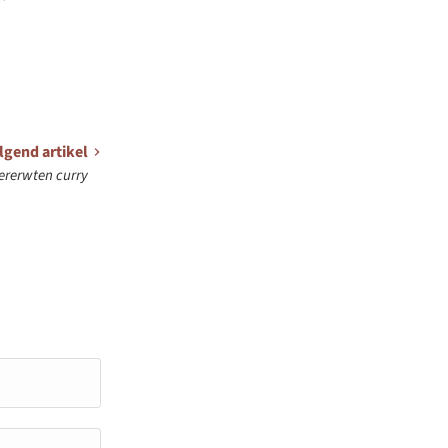
lgend artikel
kererwten curry