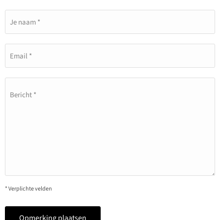
Je naam *
Email *
Bericht *
* Verplichte velden
Opmerking plaatsen