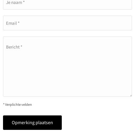
Je naam *
Email *
Bericht *
* Verplichte velden
Opmerking plaatsen