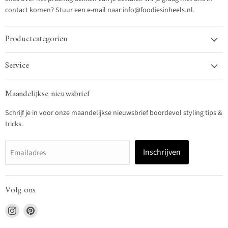
contact komen? Stuur een e-mail naar info@foodiesinheels.nl.
Productcategoriën
Service
Maandelijkse nieuwsbrief
Schrijf je in voor onze maandelijkse nieuwsbrief boordevol styling tips &
tricks.
Inschrijven
Emailadres
Volg ons
Vind
Vind
ons
ons