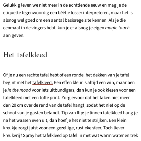
Gelukkig leven we niet meer in de achttiende eeuw en mag je de
etiquette tegenwoordig een béétje losser interpreteren, maar het is
alsnog wel goed om een aantal basisregels te kennen. Als je die
eenmaal in de vingers hebt, kun je er alsnog je eigen
magic touch
aan geven.
Het tafelkleed
Of je nu een rechte tafel hebt of een ronde, het dekken van je tafel
begint met het
tafelkleed.
Een effen kleur is altijd een win, maar ben
je
in the mood
voor iets uitbundigers, dan kun je ook kiezen voor een
tafelkleed met een toffe print. Zorg ervoor dat het laken niet meer
dan 20 cm over de rand van de tafel hangt, zodat het niet op de
schoot van je gasten belandt. Tip van flip: je linnen tafelkleed hang je
na het wassen even uit, dan hoef je het niet te strijken. Een klein
kreukje zorgt juist voor een gezellige, rustieke sfeer. Toch liever
kreukvrij? Spray het tafelkleed op tafel in met wat warm water en trek