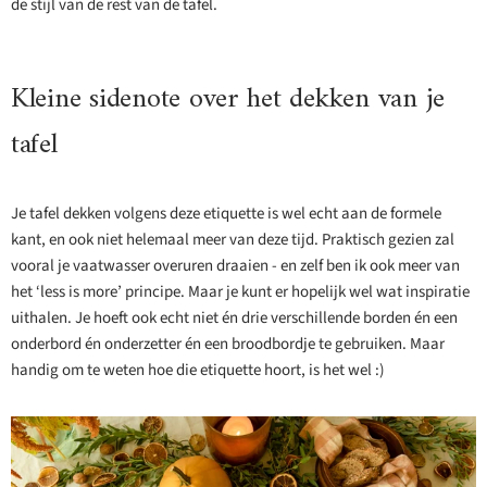
de stijl van de rest van de tafel.
Kleine sidenote over het dekken van je
tafel
Je tafel dekken volgens deze etiquette is wel echt aan de formele
kant, en ook niet helemaal meer van deze tijd. Praktisch gezien zal
vooral je vaatwasser overuren draaien - en zelf ben ik ook meer van
het ‘less is more’ principe. Maar je kunt er hopelijk wel wat inspiratie
uithalen. Je hoeft ook echt niet én drie verschillende borden én een
onderbord én onderzetter én een broodbordje te gebruiken. Maar
handig om te weten hoe die etiquette hoort, is het wel :)