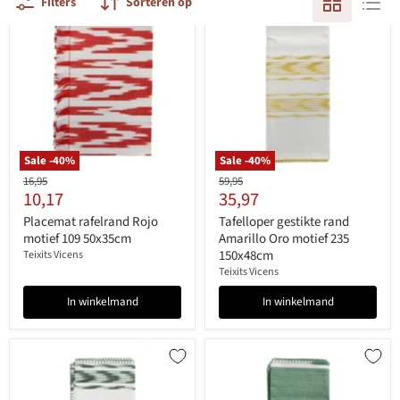
Filters
Sorteren op
Sale -
40
%
Sale -
40
%
Originele
Originele
16,95
59,95
Huidige
Huidige
10,17
35,97
prijs
prijs
prijs
prijs
Placemat rafelrand Rojo
Tafelloper gestikte rand
motief 109 50x35cm
Amarillo Oro motief 235
150x48cm
Teixits Vicens
Teixits Vicens
In winkelmand
In winkelmand