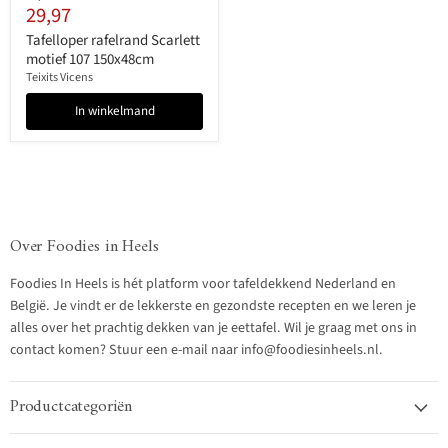
Huidige
29,97
prijs
prijs
Tafelloper rafelrand Scarlett
motief 107 150x48cm
Teixits Vicens
In winkelmand
Over Foodies in Heels
Foodies In Heels is hét platform voor tafeldekkend Nederland en
België. Je vindt er de lekkerste en gezondste recepten en we leren je
alles over het prachtig dekken van je eettafel. Wil je graag met ons in
contact komen? Stuur een e-mail naar info@foodiesinheels.nl.
Productcategoriën