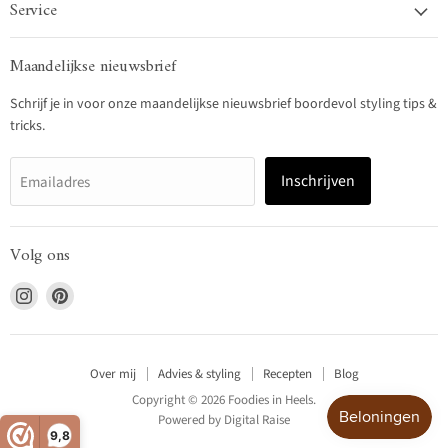
Service
Maandelijkse nieuwsbrief
Schrijf je in voor onze maandelijkse nieuwsbrief boordevol styling tips &
tricks.
Inschrijven
Emailadres
Volg ons
Vind
Vind
ons
ons
op
op
Instagram
Pinterest
Over mij
Advies & styling
Recepten
Blog
Copyright © 2026 Foodies in Heels.
Powered by
Digital Raise
9,8