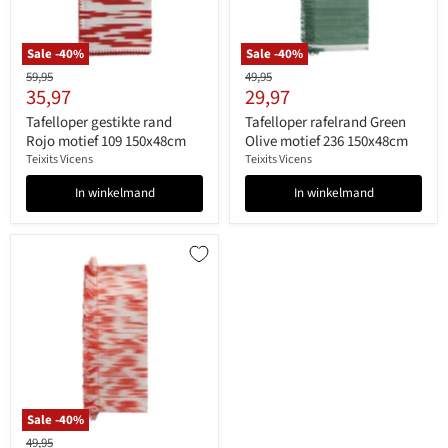
Sale -
40
%
Sale -
40
%
Originele
Originele
59,95
49,95
Huidige
Huidige
35,97
29,97
prijs
prijs
prijs
prijs
Tafelloper gestikte rand
Tafelloper rafelrand Green
Rojo motief 109 150x48cm
Olive motief 236 150x48cm
Teixits Vicens
Teixits Vicens
In winkelmand
In winkelmand
Sale -
40
%
Originele
49,95