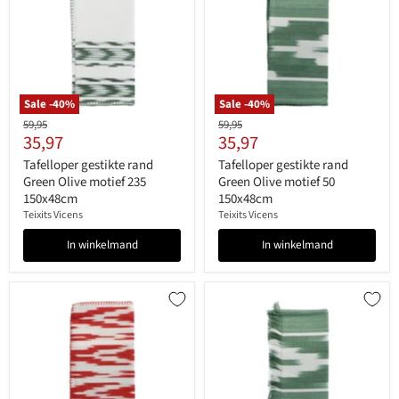
Sale -
40
%
Sale -
40
%
Originele
Originele
59,95
59,95
Huidige
Huidige
35,97
35,97
prijs
prijs
prijs
prijs
Tafelloper gestikte rand
Tafelloper gestikte rand
Green Olive motief 235
Green Olive motief 50
150x48cm
150x48cm
Teixits Vicens
Teixits Vicens
In winkelmand
In winkelmand