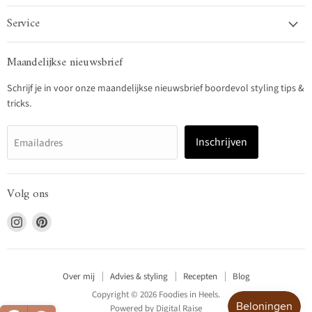
Service
Maandelijkse nieuwsbrief
Schrijf je in voor onze maandelijkse nieuwsbrief boordevol styling tips &
tricks.
Inschrijven
Emailadres
Volg ons
Vind
Vind
ons
ons
op
op
Instagram
Pinterest
Over mij
Advies & styling
Recepten
Blog
Copyright © 2026 Foodies in Heels.
Powered by
Digital Raise