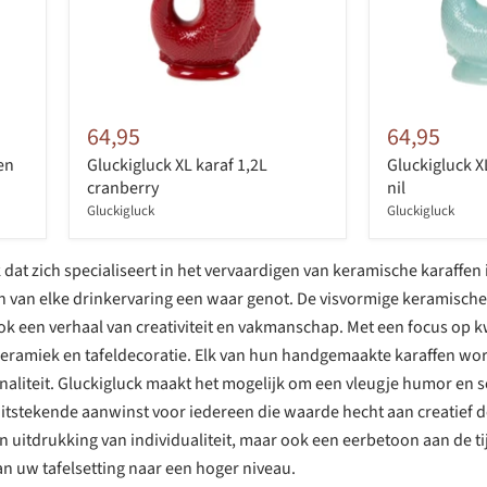
64,95
64,95
en
Gluckigluck XL karaf 1,2L
Gluckigluck X
cranberry
nil
Gluckigluck
Gluckigluck
 dat zich specialiseert in het vervaardigen van keramische karaffen
van elke drinkervaring een waar genot. De visvormige keramische ka
 ook een verhaal van creativiteit en vakmanschap. Met een focus op 
 keramiek en tafeldecoratie. Elk van hun handgemaakte karaffen wo
naliteit. Gluckigluck maakt het mogelijk om een vleugje humor en s
 uitstekende aanwinst voor iedereen die waarde hecht aan creatief
een uitdrukking van individualiteit, maar ook een eerbetoon aan de 
an uw tafelsetting naar een hoger niveau.