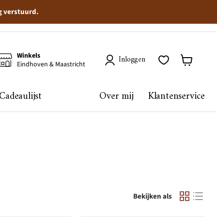
g verstuurd.
Winkels
Inloggen
Eindhoven & Maastricht
Winkelma
bekijken
Cadeaulijst
Over mij
Klantenservice
Bekijken als