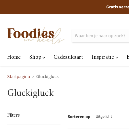
Gratis verz
Home
Shop
Cadeaukaart
Inspiratie
Startpagina
Gluckigluck
Gluckigluck
Filters
Sorteren op