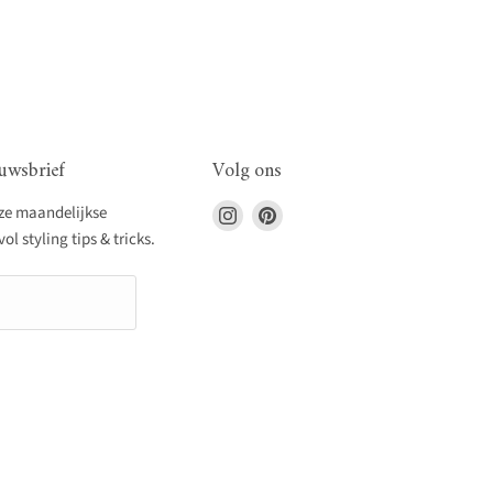
uwsbrief
Volg ons
Vind
Vind
nze maandelijkse
ons
ons
l styling tips & tricks.
op
op
Instagram
Pinterest