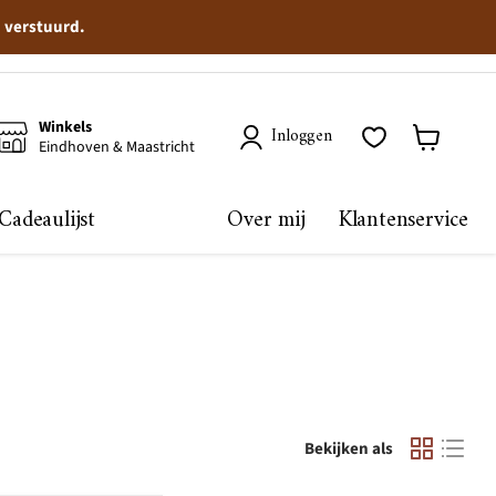
n verstuurd.
Winkels
Inloggen
Eindhoven & Maastricht
Winkelma
bekijken
Cadeaulijst
Over mij
Klantenservice
Bekijken als