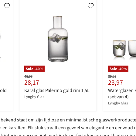
Sale -
40
%
Sale -
40
%
Originele
Originele
46,95
39,95
Huidige
Huidige
28,17
23,97
prijs
prijs
prijs
prijs
gold
Karaf glas Palermo gold rim 1,5L
Waterglazen 
(set van 4)
Lyngby Glas
Lyngby Glas
 bekend staat om zijn tijdloze en minimalistische glaswerkproduct
n karaffen. Elk stuk straalt een gevoel van elegantie en eenvoud u
k interieur passen. Het merk is de perfecte keuze voor klanten die o