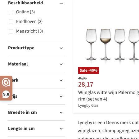
Beschikbaarheid
Online (3)
Eindhoven (3)
Maastricht (3)
Producttype
Materiaal
Sale -
40
%
Originele
46,95
Merk
Huidige
28,17
prijs
prijs
Wijnglas witte wijn Palermo 
9,8
Prijs
rim (set van 4)
Lyngby Glas
Breedte in cm
Lyngby is een Deens merk dat
Lengte in cm
wijnglazen, champagneglazen e
ontwerpen, die naadloos in el