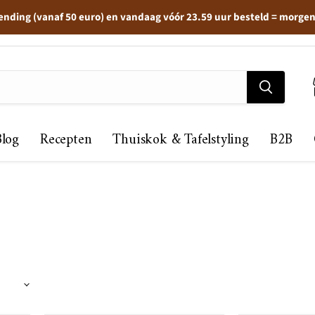
ending (vanaf 50 euro) en vandaag vóór 23.59 uur besteld = morge
Blog
Recepten
Thuiskok & Tafelstyling
B2B