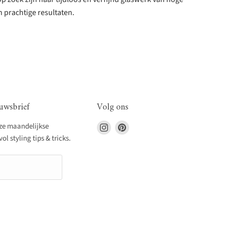
 prachtige resultaten.
uwsbrief
Volg ons
Vind
Vind
nze maandelijkse
ons
ons
l styling tips & tricks.
op
op
Instagram
Pinterest