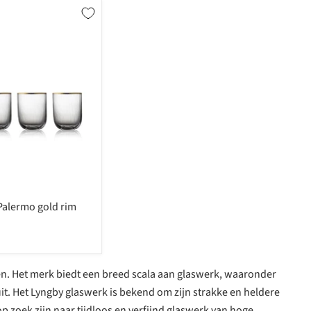
Palermo gold rim
en. Het merk biedt een breed scala aan glaswerk, waaronder
it. Het Lyngby glaswerk is bekend om zijn strakke en heldere
p zoek zijn naar tijdloos en verfijnd glaswerk van hoge