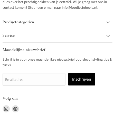
alles over het prachtig dekken van je eettafel. Wil je graag met ons in
contact komen? Stuur een e-mail naar info@foodiesinheels.nl.
Productcategoriën
Service
Maandelijkse nieuwsbrief
Schrijf je in voor onze maandelijkse nieuwsbrief boordevol styling tips &
tricks.
Inschrijven
Emailadres
Volg ons
Vind
Vind
ons
ons