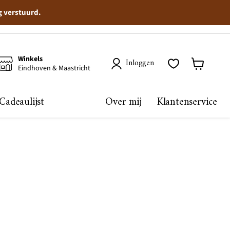
g verstuurd.
Winkels
Inloggen
Eindhoven & Maastricht
Winkelma
bekijken
Cadeaulijst
Over mij
Klantenservice