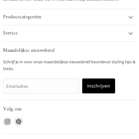
Productcategoriën
Service
Maandelijkse nieuwsbrief
Schrijf je in voor onze maandelijkse nieuwsbrief boordevol styling tips &
tricks.
Inschrijven
Emailadres
Volg ons
Vind
Vind
ons
ons
op
op