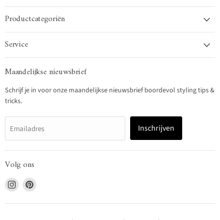
Productcategoriën
Service
Maandelijkse nieuwsbrief
Schrijf je in voor onze maandelijkse nieuwsbrief boordevol styling tips &
tricks.
Inschrijven
Emailadres
Volg ons
Vind
Vind
ons
ons
op
op
Instagram
Pinterest