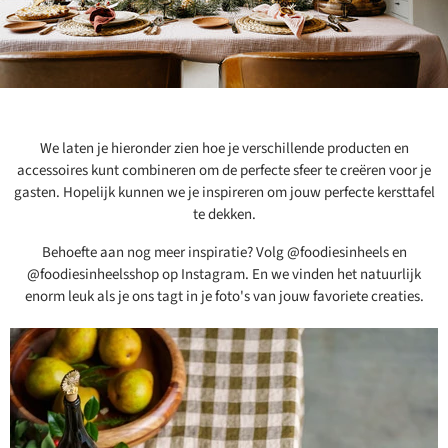
We laten je hieronder zien hoe je verschillende producten en
Binnenkort op
voorraad
accessoires kunt combineren om de perfecte sfeer te creëren voor je
gasten. Hopelijk kunnen we je inspireren om jouw perfecte kersttafel
Tafelkleed Bourdon
te dekken.
Canvas Mimi Vichy -
Vichy Kaki &
Behoefte aan nog meer inspiratie? Volg @foodiesinheels en
Bourdon Noir
@foodiesinheelsshop op Instagram. En we vinden het natuurlijk
145x300cm
enorm leuk als je ons tagt in je foto's van jouw favoriete creaties.
Product
Maison de Vacances
19,99
199,95
Bekijk product
Bekijk product