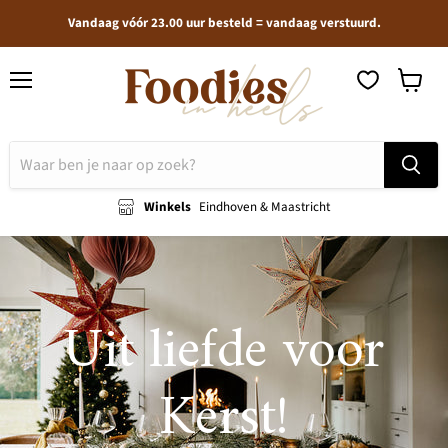
Vandaag vóór 23.00 uur besteld = vandaag verstuurd.
Menu
Winkel
bekijken
Winkels
Eindhoven & Maastricht
Uit liefde voor
Kerst!