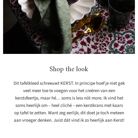
Binnenkort op
voorraad
Kom Oyster 18cm
plum
Mateus
41,45
Bekijk product
Shop the look
Dit tafelkleed schreeuwt KERST. In principe hoef je niet gek
veel meer toe te voegen voor het creëren van een
kerstsfeertje, maar hé… soms is less nót more. Ik vind het
soms heerlijk om – heel cliché – een kerstkrans met kaars
op tafel te zetten. Want zeg eerlijk; dit doet je toch meteen
aan vroeger denken. Juist dát vind ik zo heerlijk aan Kerst!