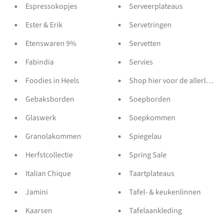
Espressokopjes
Serveerplateaus
Ester & Erik
Servetringen
Etenswaren 9%
Servetten
Fabindia
Servies
Foodies in Heels
Shop hier voor de allerlief
Gebaksborden
Soepborden
Glaswerk
Soepkommen
Granolakommen
Spiegelau
Herfstcollectie
Spring Sale
Italian Chique
Taartplateaus
Jamini
Tafel- & keukenlinnen
Kaarsen
Tafelaankleding