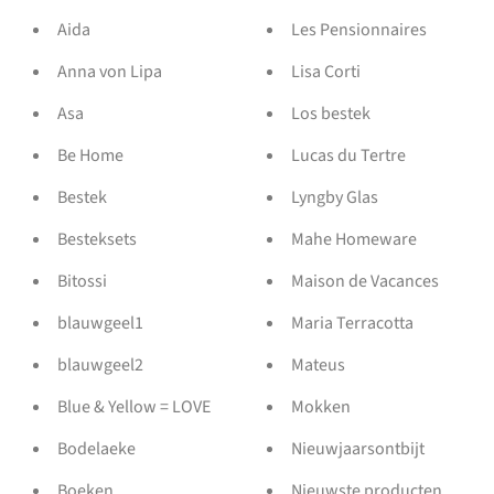
Aida
Les Pensionnaires
Anna von Lipa
Lisa Corti
Asa
Los bestek
Be Home
Lucas du Tertre
Bestek
Lyngby Glas
Besteksets
Mahe Homeware
Bitossi
Maison de Vacances
blauwgeel1
Maria Terracotta
blauwgeel2
Mateus
Blue & Yellow = LOVE
Mokken
Bodelaeke
Nieuwjaarsontbijt
Boeken
Nieuwste producten