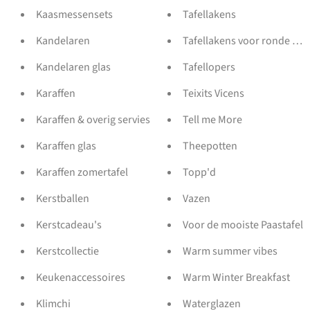
Kaasmessensets
Tafellakens
Kandelaren
Tafellakens voor ronde tafe
Kandelaren glas
Tafellopers
Karaffen
Teixits Vicens
Karaffen & overig servies
Tell me More
Karaffen glas
Theepotten
Karaffen zomertafel
Topp'd
Kerstballen
Vazen
Kerstcadeau's
Voor de mooiste Paastafel
Kerstcollectie
Warm summer vibes
Keukenaccessoires
Warm Winter Breakfast
Klimchi
Waterglazen