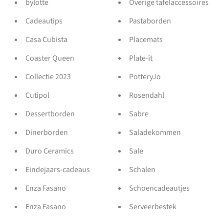
bylotte
Overige tafelaccessoires
Cadeautips
Pastaborden
Casa Cubista
Placemats
Coaster Queen
Plate-it
Collectie 2023
PotteryJo
Cutipol
Rosendahl
Dessertborden
Sabre
Dinerborden
Saladekommen
Duro Ceramics
Sale
Eindejaars-cadeaus
Schalen
Enza Fasano
Schoencadeautjes
Enza Fasano
Serveerbestek