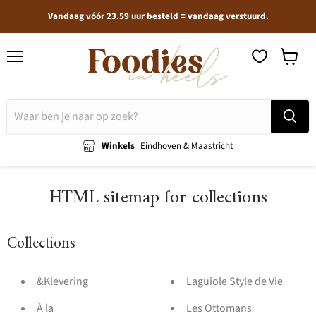
Vandaag vóór 23.59 uur besteld = vandaag verstuurd.
Menu
Winkel
bekijken
Winkels
Eindhoven & Maastricht
HTML sitemap for collections
Collections
&Klevering
Laguiole Style de Vie
À la
Les Ottomans