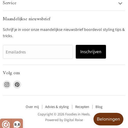
Service
Maandelijkse nieuwsbrief
Schrijf je in voor onze maandelijkse nieuwsbrief boordevol styling tips &
tricks.
Inschrijven
Emailadres
Volg ons
Vind
Vind
ons
ons
op
op
Instagram
Pinterest
Over mij
Advies & styling
Recepten
Blog
Copyright © 2026 Foodies in Heels.
Powered by
Digital Raise
9,8