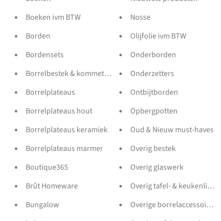
Boeken ivm BTW
Nosse
Borden
Olijfolie ivm BTW
Bordensets
Onderborden
Borrelbestek & kommetjes
Onderzetters
Borrelplateaus
Ontbijtborden
Borrelplateaus hout
Opbergpotten
Borrelplateaus keramiek
Oud & Nieuw must-haves
Borrelplateaus marmer
Overig bestek
Boutique365
Overig glaswerk
Brût Homeware
Overig tafel- & keukenlinne
Bungalow
Overige borrelaccessoires