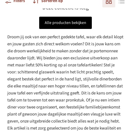
Filters
Sorteren op
Deze collectie is leeg
Alle producten bekijken
Droom jij ook van een perfect gedekte tafel, waar elk detail klopt
en jouw gasten zich direct welkom voelen? Dit is jouw kans om
die droom werkelijkheid te maken zonder dat je portemonnee
daaronder lijdt. Wij bieden jou een exclusieve uitverkoop aan
met maar liefst 50% korting op al onze tafelartikelen! Stel je
voor: schitterend glaswerk waarin het licht prachtig speelt,
elegant bestek dat perfect in de hand ligt, stijlvolle dinerborden
die elke maaltijd naar een hoger niveau tillen, en tafellinnen dat
jouw tafel een verfijnde uitstraling geeft. Dit is de kans om jouw
tafel om te toveren tot een waar pronkstuk. Of je nu een intiem
diner voor twee organiseert, een feestelijke familiebijeenkomst
plant of gewoon jouw dagelijkse maaltijd een vleugje luxe wilt
geven, onze uitgebreide collectie biedt alles wat je nodig hebt.
Elk artikel is met zorg geselecteerd om jou de beste kwaliteit en